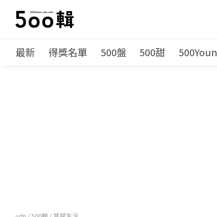
最新
得獎名單
500盤
500甜
500You
udn
/
500輯
/
質感生活