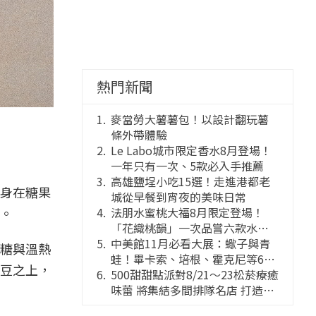
熱門新聞
麥當勞大薯薯包！以設計翻玩薯
條外帶體驗
Le Labo城市限定香水8月登場！
一年只有一次、5款必入手推薦
高雄鹽埕小吃15選！走進港都老
身在糖果
城從早餐到宵夜的美味日常
法朋水蜜桃大福8月限定登場！
。
「花織桃韻」一次品嘗六款水蜜
桃花果大福
中美館11月必看大展：蠍子與青
糖與溫熱
蛙！畢卡索、培根、霍克尼等66
豆之上，
件國巨典藏亮相
500甜甜點派對8/21～23松菸療癒
味蕾 將集結多間排隊名店 打造靈
感創意的舞台