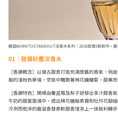
韓國BORNTOSTANDOUT淡香水系列！2026首推5款新作。圖
01｜甜霧砂塵淡香水
［香調概念］以復古甜食打造充滿懷舊的香氣，俏皮
般的淺粉色夢境，空氣中飄散著棉花糖糖絮，甜美而
［香調特色］開場由覆盆莓及梨子迸發出多汁甜香氣
牛奶的甜蜜旋渦中，透出棉花糖般柔霧和牡丹花瓣細
冷冽而乾淨的龍涎香替柔軟甜香增添上一抹銳利轉折，帶來