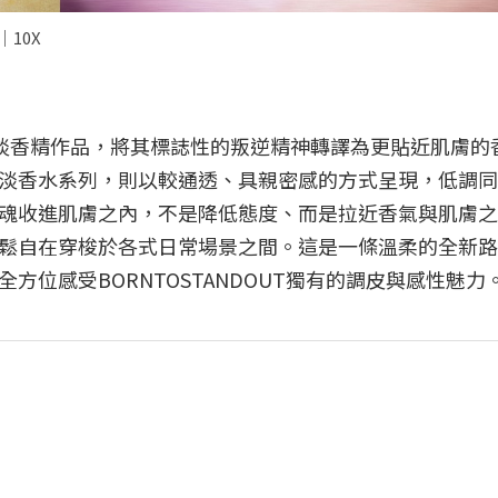
｜10X
出多款淡香精作品，將其標誌性的叛逆精神轉譯為更貼近肌膚的
淡香水系列，則以較通透、具親密感的方式呈現，低調同
魂收進肌膚之內，不是降低態度、而是拉近香氣與肌膚之
鬆自在穿梭於各式日常場景之間。這是一條溫柔的全新路
位感受BORNTOSTANDOUT獨有的調皮與感性魅力