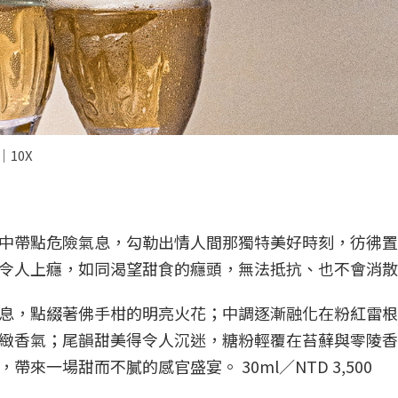
｜10X
中帶點危險氣息，勾勒出情人間那獨特美好時刻，彷彿置
令人上癮，如同渴望甜食的癮頭，無法抵抗、也不會消散
息，點綴著佛手柑的明亮火花；中調逐漸融化在粉紅雷根
緻香氣；尾韻甜美得令人沉迷，糖粉輕覆在苔蘚與零陵香
一場甜而不膩的感官盛宴。 30ml／NTD 3,500