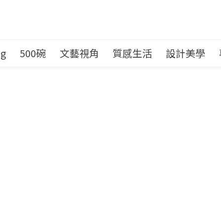
ng
500碗
文藝視角
質感生活
設計美學