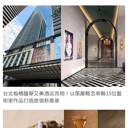
台北板橋馥華艾美酒店亮相！以策展概念串聯15位藝
術家作品打造旅宿新風景