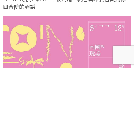
四合院的靜謐
2026南國漫讀節「南國的玩美日常」翻玩美學 萬城
目學、妹島和世驚豔