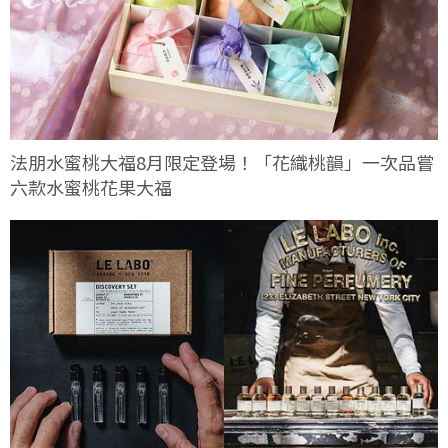
法朋水蜜桃大福8月限定登場！「花織桃韻」一次品嘗
六款水蜜桃花果大福