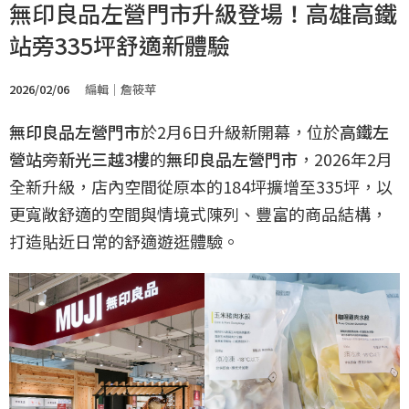
無印良品左營門市升級登場！高雄高鐵
站旁335坪舒適新體驗
2026/02/06
編輯｜詹筱苹
無印良品左營門市
於2月6日升級新開幕，位於
高鐵左
營站
旁
新光三越3樓
的
無印良品左營門市
，2026年2月
全新升級，店內空間從原本的184坪擴增至335坪，以
更寬敞舒適的空間與情境式陳列、豐富的商品結構，
打造貼近日常的舒適遊逛體驗。