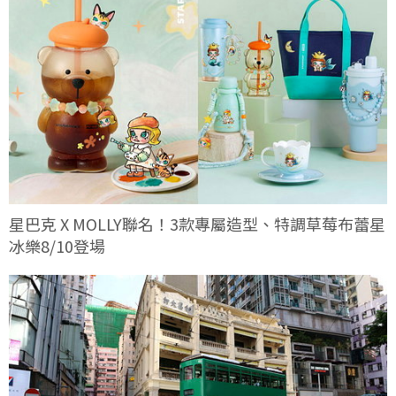
星巴克 X MOLLY聯名！3款專屬造型、特調草莓布蕾星
冰樂8/10登場