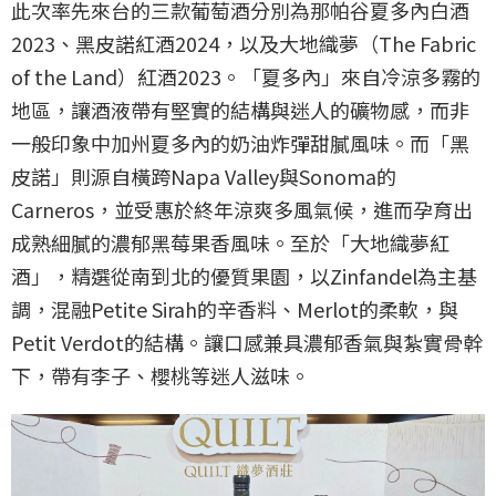
此次率先來台的三款葡萄酒分別為那帕谷夏多內白酒
2023、黑皮諾紅酒2024，以及大地織夢（The Fabric
of the Land）紅酒2023。「夏多內」來自冷涼多霧的
地區，讓酒液帶有堅實的結構與迷人的礦物感，而非
一般印象中加州夏多內的奶油炸彈甜膩風味。而「黑
皮諾」則源自橫跨Napa Valley與Sonoma的
Carneros，並受惠於終年涼爽多風氣候，進而孕育出
成熟細膩的濃郁黑莓果香風味。至於「大地織夢紅
酒」，精選從南到北的優質果園，以Zinfandel為主基
調，混融Petite Sirah的辛香料、Merlot的柔軟，與
Petit Verdot的結構。讓口感兼具濃郁香氣與紮實骨幹
下，帶有李子、櫻桃等迷人滋味。