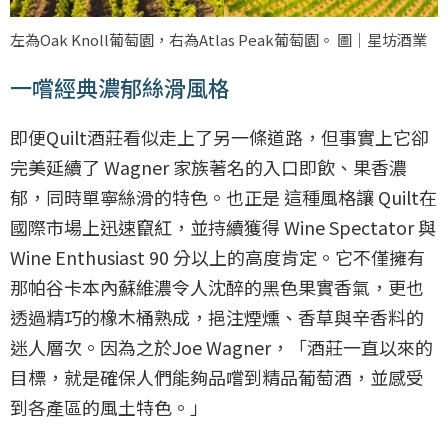
左為Oak Knoll葡萄園，右為Atlas Peak葡萄園。 圖｜星坊酒業
一嚐經典濃郁絲滑風格
即便Quilt酒莊看似走上了另一條道路，但事實上它卻
完美延續了 Wagner 家族著名的入口即飲、果香濃
郁，同時單寧絲滑的特色。也正是 這種風格讓 Quilt在
國際市場上迅速竄紅，並持續獲得 Wine Spectator 與
Wine Enthusiast 90 分以上的高度肯定。它不僅擁有
那帕谷卡本內蘇維濃令人沈醉的黑色果實香氣，更也
透過精巧的橡木桶熟成，挹注煙燻、香草與辛香料的
迷人層次。因為之於Joe Wagner，「酒莊一直以來的
目標，就是確保人們能夠品嚐到精品葡萄酒，並感受
到各產區的風土特色。」