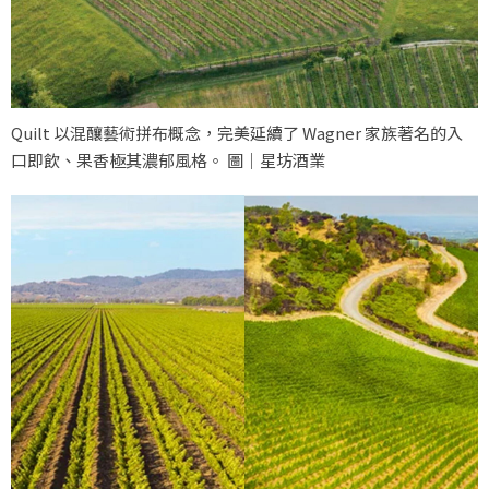
Quilt 以混釀藝術拼布概念，完美延續了 Wagner 家族著名的入
口即飲、果香極其濃郁風格。 圖｜星坊酒業