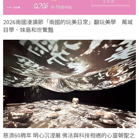
2026南國漫讀節「南國的玩美日常」翻玩美學 萬城
目學、妹島和世驚豔
慈濟60周年 明心沉浸展 佛法與科技相遇的心靈朝聖之