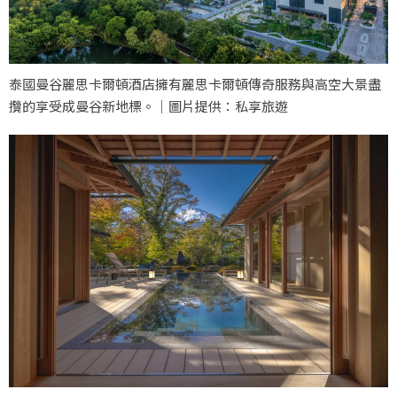
泰國曼谷麗思卡爾頓酒店擁有麗思卡爾頓傳奇服務與高空大景盡
攬的享受成曼谷新地標。｜圖片提供：私享旅遊