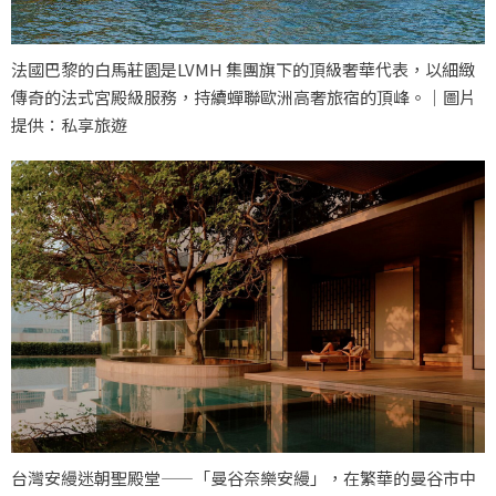
法國巴黎的白馬莊園是LVMH 集團旗下的頂級奢華代表，以細緻
傳奇的法式宮殿級服務，持續蟬聯歐洲高奢旅宿的頂峰。｜圖片
提供：私享旅遊
台灣安縵迷朝聖殿堂——「曼谷奈樂安縵」，在繁華的曼谷市中