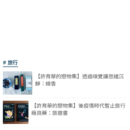
旅行
【許育華的戀物集】透過嗅覺讓思緒沉
靜：線香
【許育華的戀物集】後疫情時代暫止旅行
癮良藥：旅遊書