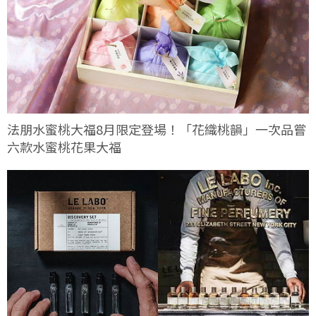
法朋水蜜桃大福8月限定登場！「花織桃韻」一次品嘗
六款水蜜桃花果大福