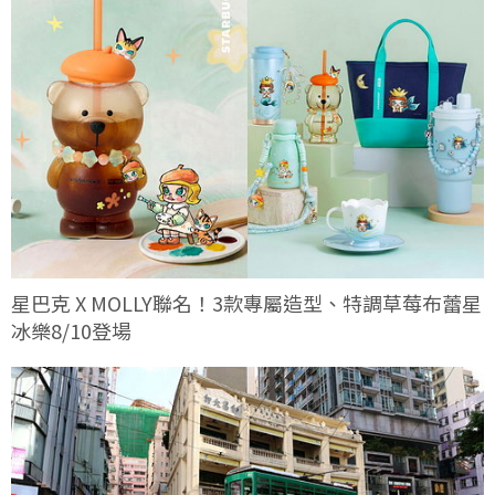
星巴克 X MOLLY聯名！3款專屬造型、特調草莓布蕾星
冰樂8/10登場