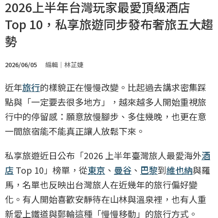
2026上半年台灣玩家最愛頂級酒店
Top 10，私享旅遊同步發布奢旅五大趨
勢
2026/06/05
編輯｜林芷婕
近年
旅行
的樣貌正在慢慢改變。比起過去講求密集踩
點與「一定要去很多地方」，越來越多人開始重視旅
行中的停留感：願意放慢腳步、多住幾晚，也更在意
一間旅宿能不能真正讓人放鬆下來。
私享旅遊近日公布「2026 上半年臺灣旅人最愛海外
酒
店
Top 10」榜單，從
東京
、
曼谷
、
巴黎
到
維也納
與羅
馬，名單也反映出台灣旅人在近幾年的旅行偏好變
化。有人開始喜歡安靜待在山林與溫泉裡，也有人重
新愛上鐵道與郵輪這種「慢慢移動」的旅行方式。