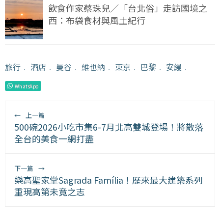
飲食作家蔡珠兒／「台北俗」走訪國境之
西：布袋食材與風土紀行
旅行
﹒
酒店
﹒
曼谷
﹒
維也納
﹒
東京
﹒
巴黎
﹒
安縵
﹒
WhatsApp
←
上一篇
500碗2026小吃市集6-7月北高雙城登場！將散落
全台的美食一網打盡
下一篇
→
樂高聖家堂Sagrada Família！歷來最大建築系列
重現高第未竟之志