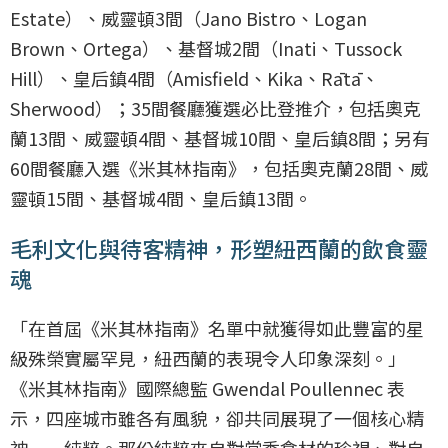
Estate）、威靈頓3間（Jano Bistro、Logan
Brown、Ortega）、基督城2間（Inati、Tussock
Hill）、皇后鎮4間（Amisfield、Kika、Rātā、
Sherwood）；35間餐廳獲選必比登推介，包括奧克
蘭13間、威靈頓4間、基督城10間、皇后鎮8間；另有
60間餐廳入選《米其林指南》，包括奧克蘭28間、威
靈頓15間、基督城4間、皇后鎮13間。
毛利文化與待客精神，形塑紐西蘭的飲食靈
魂
「在首屆《米其林指南》名單中就獲得如此豐富的星
級殊榮實屬罕見，紐西蘭的表現令人印象深刻。」
《米其林指南》國際總監 Gwendal Poullennec 表
示，四座城市雖各有風貌，卻共同展現了一個核心精
神──純粹。那份純粹來自對當季食材的珍視、對自