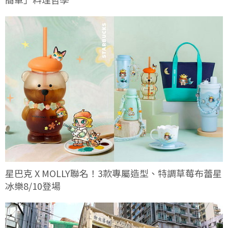
星巴克 X MOLLY聯名！3款專屬造型、特調草莓布蕾星
冰樂8/10登場