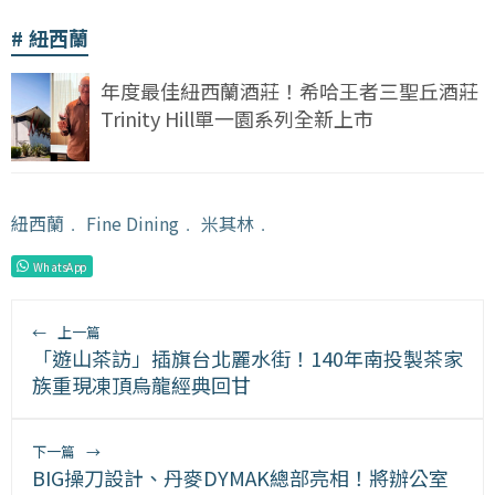
紐西蘭
年度最佳紐西蘭酒莊！希哈王者三聖丘酒莊
Trinity Hill單一園系列全新上市
紐西蘭
﹒
Fine Dining
﹒
米其林
﹒
WhatsApp
←
上一篇
「遊山茶訪」插旗台北麗水街！140年南投製茶家
族重現凍頂烏龍經典回甘
下一篇
→
BIG操刀設計、丹麥DYMAK總部亮相！將辦公室