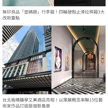
無印良品「密碼鎖」行李箱！四輪硬殼止滑拉桿箱3大
改款重點
台北板橋馥華艾美酒店亮相！以策展概念串聯15位藝
術家作品打造旅宿新風景