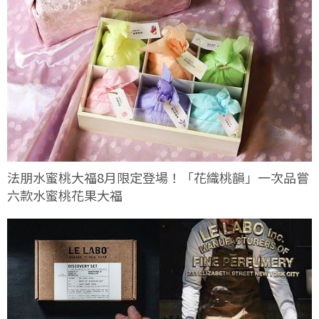
法朋水蜜桃大福8月限定登場！「花織桃韻」一次品嘗
六款水蜜桃花果大福