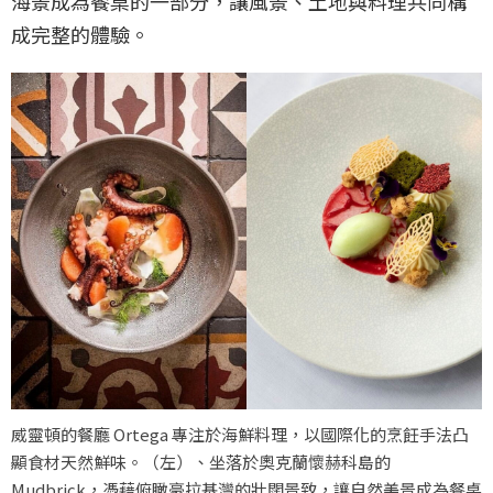
海景成為餐桌的一部分，讓風景、土地與料理共同構
成完整的體驗。
威靈頓的餐廳 Ortega 專注於海鮮料理，以國際化的烹飪手法凸
顯食材天然鮮味。（左）、坐落於奧克蘭懷赫科島的
Mudbrick，憑藉俯瞰豪拉基灣的壯闊景致，讓自然美景成為餐桌