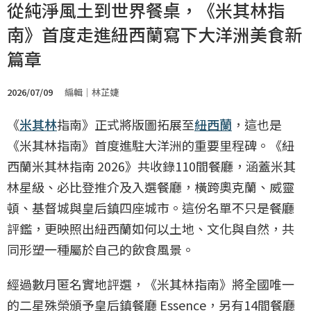
從純淨風土到世界餐桌，《米其林指
南》首度走進紐西蘭寫下大洋洲美食新
篇章
2026/07/09
編輯｜林芷婕
《
米其林
指南》正式將版圖拓展至
紐西蘭
，這也是
《米其林指南》首度進駐大洋洲的重要里程碑。《紐
西蘭米其林指南 2026》共收錄110間餐廳，涵蓋米其
林星級、必比登推介及入選餐廳，橫跨奧克蘭、威靈
頓、基督城與皇后鎮四座城市。這份名單不只是餐廳
評鑑，更映照出紐西蘭如何以土地、文化與自然，共
同形塑一種屬於自己的飲食風景。
經過數月匿名實地評選，《米其林指南》將全國唯一
的二星殊榮頒予皇后鎮餐廳 Essence，另有14間餐廳