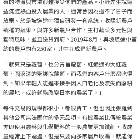
有的物流與市場很難接受他們的產品。小野先生說這
些滿腔熱血投入農業的人，通常會因為過不了日子而
放棄。於是坡道途中獨自研發一套系統，收購新農戶
栽種的蔬果，與許多新農戶合作，主打蔬菜多元性與
獨特風味，並且送貨到府。2019年8月，與坡道途中簽
約的農戶約有250家，其中九成是新農戶。
「就算只是蘿蔔，也分青首蘿蔔、紅通通的大紅蘿
蔔、圓滾滾的聖護院蘿蔔，而我們的客戶什麼都吃得
到。如果年輕人能進來接手因人口老化及流失而廢耕
的農地，或許就能改變日本的農業了。」
每件交易的規模都很小，都很費工，但也因此張羅到
其他公司無法應付的多元品項。有機農業比傳統農業
亦即使用農藥與化學肥料的一般農業更加纖細，收成
量經常上下震盪，但是只要向多家農戶收購，就能保