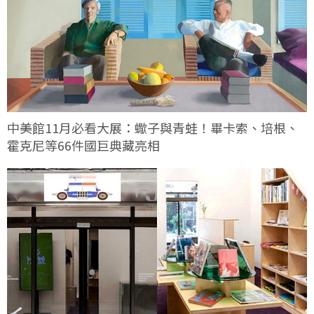
中美館11月必看大展：蠍子與青蛙！畢卡索、培根、
霍克尼等66件國巨典藏亮相