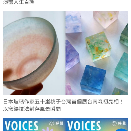
演盡人生百態
日本玻璃作家五十嵐桃子台灣首個展台南森初亮相！
以窯鑄技法封存風景瞬間