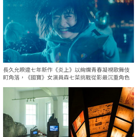
長久允睽違七年新作《炎上》以絢爛青春凝視歌舞伎
町角落，《國寶》女演員森七菜挑戰從影最沉重角色