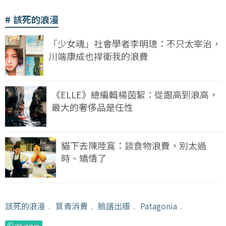
該死的浪漫
「少女魂」社會學者李明璁：不只太宰治，
川端康成也捍衛我的浪費
《ELLE》總編輯楊茵絜：從跟高到浪高，
最大的奢侈品是任性
貓下去陳陸寬：談食物浪費，別太過
時、矯情了
該死的浪漫
﹒
質青消費
﹒
臉譜出版
﹒
Patagonia
﹒
WhatsApp