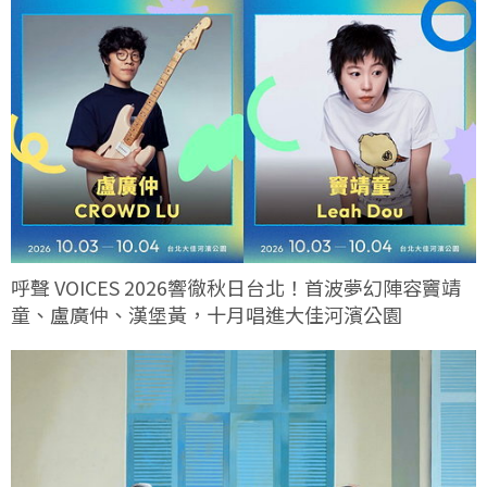
呼聲 VOICES 2026響徹秋日台北！首波夢幻陣容竇靖
童、盧廣仲、漢堡黃，十月唱進大佳河濱公園