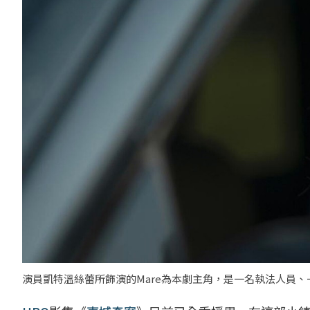
演員凱特溫絲蕾所飾演的Mare為本劇主角，是一名執法人員、