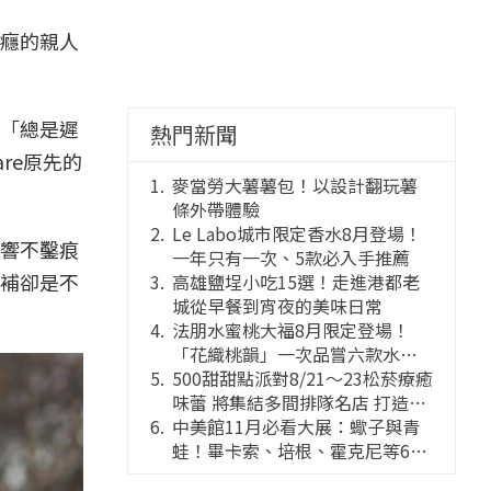
癮的親人
「總是遲
熱門新聞
re原先的
麥當勞大薯薯包！以設計翻玩薯
條外帶體驗
Le Labo城市限定香水8月登場！
響不鑿痕
一年只有一次、5款必入手推薦
補卻是不
高雄鹽埕小吃15選！走進港都老
城從早餐到宵夜的美味日常
法朋水蜜桃大福8月限定登場！
「花織桃韻」一次品嘗六款水蜜
桃花果大福
500甜甜點派對8/21～23松菸療癒
味蕾 將集結多間排隊名店 打造靈
感創意的舞台
中美館11月必看大展：蠍子與青
蛙！畢卡索、培根、霍克尼等66
件國巨典藏亮相