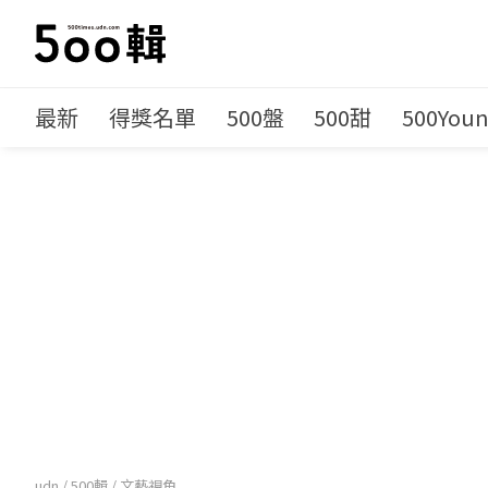
最新
得獎名單
500盤
500甜
500You
udn
/
500輯
/
文藝視角