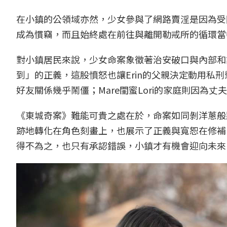
在小鎮的公領域亦然，少女參與了網路賣淫是因為受
成為慣竊，而且始終處在前往與離開勒戒所的循環當
對小鎮居民來說，少女命案象徵著治安破口與內部和
到」的正義，這股憤怒也讓Erin的父親決定動用私
好友關係幾乎鬧僵；Mare閨蜜Lori的家庭則因為
《東城奇案》難能可貴之處在於，命案如同剝洋蔥般
跡地轉化在角色刻畫上，也展示了正義與寬恕在修補
得不為之，也只有承認錯誤，小鎮才有機會迎向未來