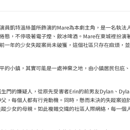
演員凱特溫絲蕾所飾演的Mare為本劇主角，是一名執法
倦態，不停吸著電子煙、飲冰啤酒。Mare在東城裡扮演
前一年的少女失蹤案尚未破獲，這個社區只存在麻煩，並
平的小鎮，其實可能是一處神棄之地，由小鎮居民包庇、
門的嫌疑人，從原先受害者Erin的前男友Dylan、Dyl
的神父，每個人都有行兇動機。同時，懸而未決的失蹤案迫
是失蹤少女的母親。如此複雜交織的社區人際網絡，每一個