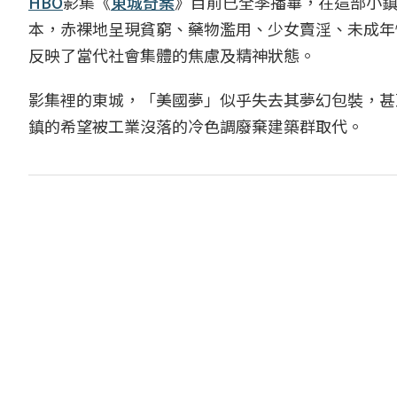
HBO
影集《
東城奇案
》目前已全季播畢，在這部小
本，赤裸地呈現貧窮、藥物濫用、少女賣淫、未成年
反映了當代社會集體的焦慮及精神狀態。
影集裡的東城，「美國夢」似乎失去其夢幻包裝，甚
鎮的希望被工業沒落的冷色調廢棄建築群取代。