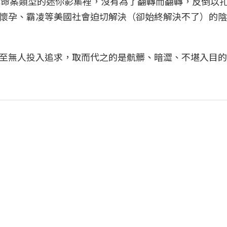
鎮命案類型的迷你影集裡，沒有為了翻轉而翻轉，反倒以
懷孕、霸凌等美國社會迫切解決（卻始終解決不了）的陰
至無人投入追求，取而代之的是骯髒、暗澀、不堪入目的