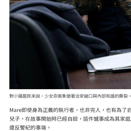
對小鎮居民來說，少女命案象徵著治安破口與內部和諧的撕裂。 
Mare即使身為正義的執行者，也非完人，也有為
兒子，在故事開始時已經自殺，這件憾事成為其家庭成
違反警紀的事端。