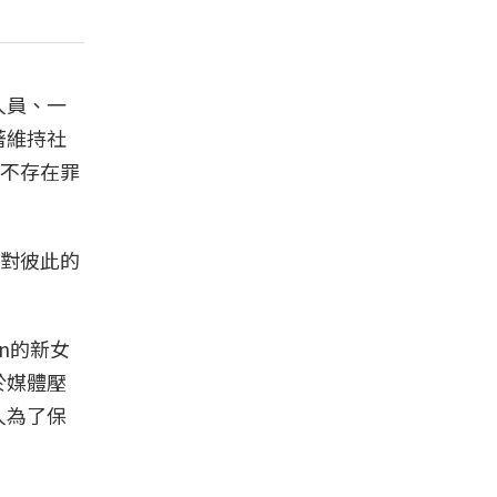
人員、一
著維持社
不存在罪
對彼此的
an的新女
於媒體壓
人為了保