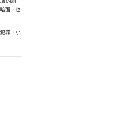
扎實的劇
暗面，也
犯罪，小