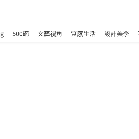
ng
500碗
文藝視角
質感生活
設計美學