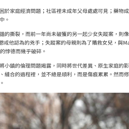
困於家庭經濟問題；社區裡未成年父母處處可見；藥物成
中。
諧的撕裂，而前一年尚未破獲的另一起少女失蹤案，則像
刑懲戒他認為的兇手；失蹤案的母親則為了贖救女兒，與Ma
丈夫的悖德而幾乎破碎。
將小鎮的倫理問題揭露，同時將世代差異、原生家庭的影
、縫合的過程裡，並不總是順利，而是傷痕累累。然而修
。