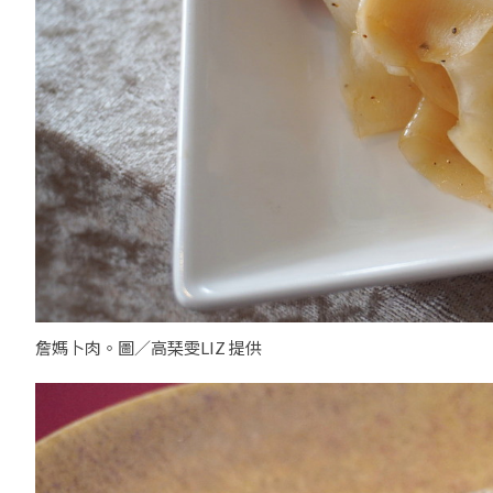
詹媽卜肉。圖／高琹雯LIZ 提供