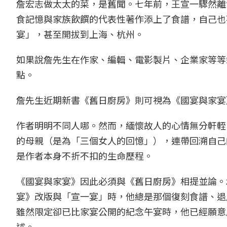
詹宏志做太太的菜，是舊聞。七年前，王宣一驟然離
食記憶與家族飲饌的代表性著作添上了食譜，自己也
宴」，甚至開拔到上海、杭州。
如果說詹先生在作家、編輯、電影製片、企業家等等
點。
詹先生近期新書《舊日廚房》則可視為《國宴與家宴
作者明明不同人哪。然而，緬懷故人的心情無分軒輊
的母親（是為「三個女人的回憶」），連帶回溯自己
是作者本身不折不扣的生命歷程。
《國宴與家宴》因此必須與《舊日廚房》相提並論。
宴》改版與「宣一宴」時，他總是那個復刻食譜、退
雖然限定卻已比家宴公開的紀念午宴時，他已經願意
述。