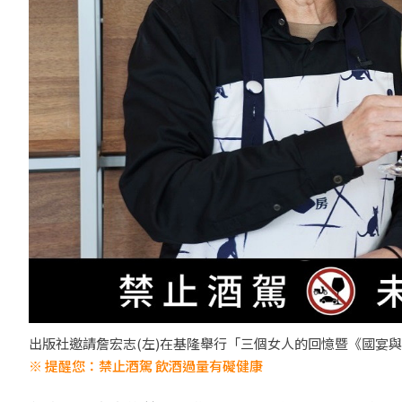
出版社邀請詹宏志(左)在基隆舉行「三個女人的回憶暨《國宴與
※ 提醒您：禁止酒駕 飲酒過量有礙健康