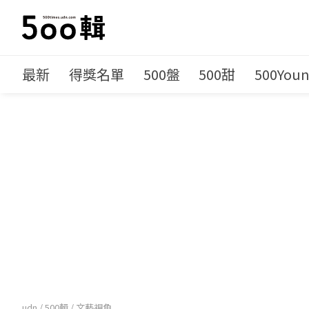
最新
得獎名單
500盤
500甜
500You
udn
/
500輯
/
文藝視角