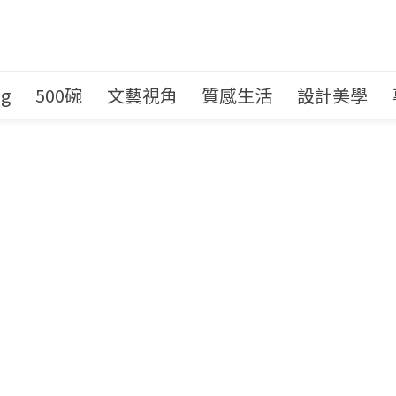
ng
500碗
文藝視角
質感生活
設計美學