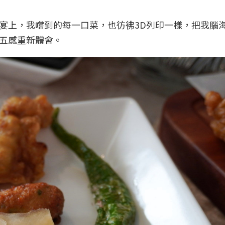
宴上，我嚐到的每一口菜，也彷彿3D列印一樣，把我腦
五感重新體會。