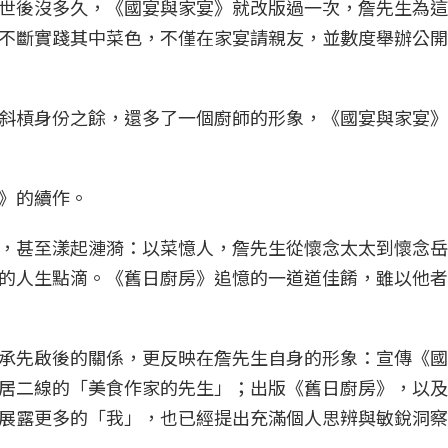
世後沒多久，《國宴與家宴》就改版過一次，詹先生為這
不斷實踐其中菜色，不僅在家宴請親友，並數度舉辦公開
斜槓身份之餘，還多了一個廚師的形象，《國宴與家宴》
》的續作。
，甚至漾起漣漪：以菜憶人，詹先生從懷念太太到懷念岳
的人生點滴。《舊日廚房》追憶的一道道佳餚，雖以他者
承先啟後的關係，更反映在詹先生自身的形象：宣傳《國
居二線的「美食作家的先生」；出版《舊日廚房》，以及
展露更多的「我」，也已經提出充滿個人思辨與敏銳洞察