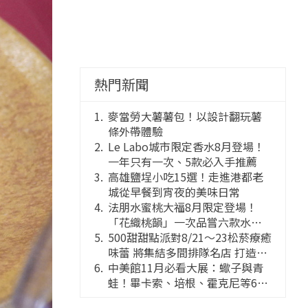
熱門新聞
麥當勞大薯薯包！以設計翻玩薯
條外帶體驗
Le Labo城市限定香水8月登場！
一年只有一次、5款必入手推薦
高雄鹽埕小吃15選！走進港都老
城從早餐到宵夜的美味日常
法朋水蜜桃大福8月限定登場！
「花織桃韻」一次品嘗六款水蜜
桃花果大福
500甜甜點派對8/21～23松菸療癒
味蕾 將集結多間排隊名店 打造靈
感創意的舞台
中美館11月必看大展：蠍子與青
蛙！畢卡索、培根、霍克尼等66
件國巨典藏亮相