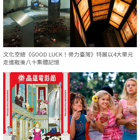
文化空總《GOOD LUCK！骨力臺灣》特展以4大單元
走進戰後八十集體記憶