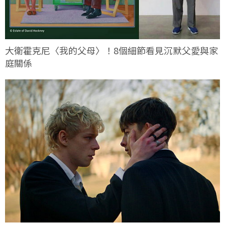
大衛霍克尼〈我的父母〉！8個細節看見沉默父愛與家
庭關係