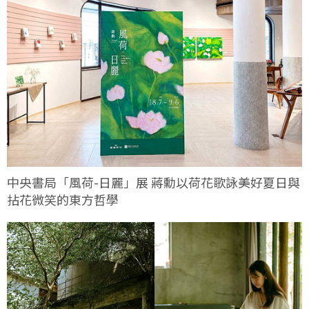
中央書局「風荷-日麗」展 蔣勳以荷花歌詠美好夏日與
拈花微笑的東方哲學