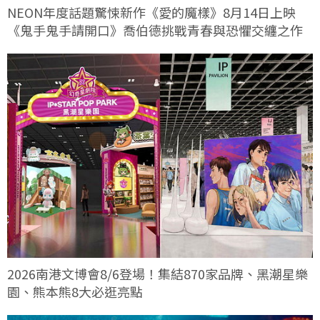
NEON年度話題驚悚新作《愛的魔樣》8月14日上映
《鬼手鬼手請開口》喬伯德挑戰青春與恐懼交纏之作
2026南港文博會8/6登場！集結870家品牌、黑潮星樂
園、熊本熊8大必逛亮點