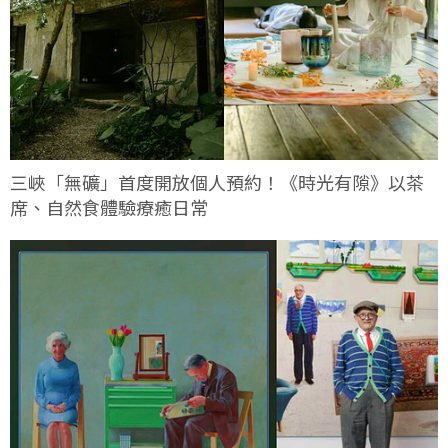
三峽「無礦」首度開放個人預約！《時光有隙》以茶
席、自然食體驗療癒日常