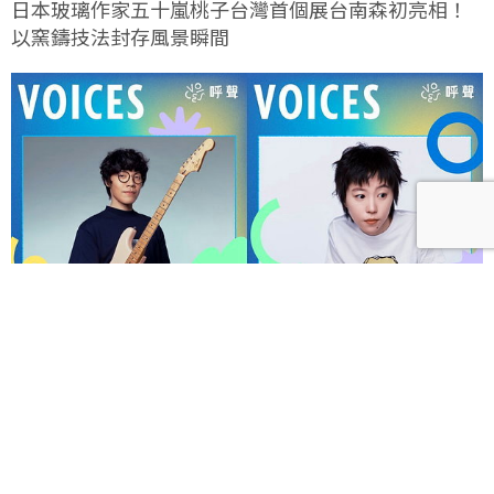
日本玻璃作家五十嵐桃子台灣首個展台南森初亮相！
以窯鑄技法封存風景瞬間
呼聲 VOICES 2026響徹秋日台北！首波夢幻陣容竇靖
童、盧廣仲、漢堡黃，十月唱進大佳河濱公園