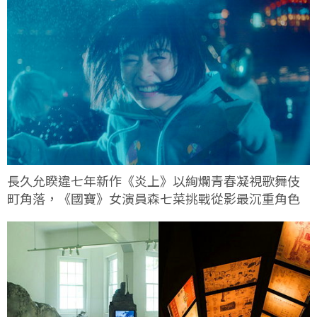
長久允睽違七年新作《炎上》以絢爛青春凝視歌舞伎
町角落，《國寶》女演員森七菜挑戰從影最沉重角色