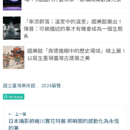
「串流群落：溫室中的溫室」國美館展出！
陳普：可被描述的事才有機會成為一個生態
系
國美館「席德進眼中的歷史場域」線上展！
以寫生重現臺灣古建築之美
國立臺灣美術館
﹒
2024展覽
﹒
WhatsApp
←
上一篇
日本攝影師蜷川實花特展 將瞬間的感動化為永恆
的美