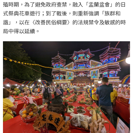
殖時期，為了避免政府查禁，融入「盂蘭盆會」的日
式祭典花車遊行；到了戰後，則重新強調「族群和
諧」，以在〈改善民俗綱要〉的法規禁令及敏感的時
局中得以延續。