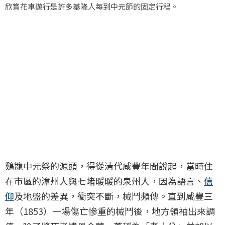
欣賞花車遊行是許多基隆人每到中元節的固定行程。
鷄籠中元祭的源頭，得從清代咸豐年間說起，當時住
在市區的漳州人與七堵暖暖的泉州人，因為語言、
信
仰
及地盤的差異，衝突不斷，械鬥頻傳。直到咸豐三
年（1853）一場傷亡慘重的械鬥後，地方領袖出來調