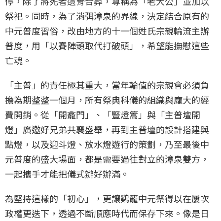
停，除了將死者遺骨合葬，尊稱為「老大公」並加以
祭祀。同時，為了消弭漳泉的界線，決定結合原有的
中元普度習俗，改由地方的十一個姓氏宗親輪流主辦
普度，用「以賽陣頭取代打破頭」，希望能撫慰這些
亡魂。
「主普」的責任極其重大，當年輪值的宗親會必須負
擔為期整整一個月，所有祭典科儀的組織與龐大的經
費開銷。從「開龕門」、「豎燈篙」與「主普壇開
燈」廣邀好兄弟共襄盛舉，再到主普壇的設計搭建與
點燈，以及迎斗燈、放水燈遊行的策劃，乃至最後中
元普度的盛大場面，都是需要過往對立的漳泉雙方，
一起攜手才能把儀式辦好辦滿。
為堅持這樣的「初心」，更讓鷄籠中元祭得以在屢次
政權更迭下，透過不斷順應時代而保存下來。像是日