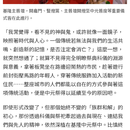
基隆主普壇，開龕門、豎燈篙、主普壇開燈至中元普度等重要儀
式皆在此進行。
「我常覺得，看不見的神與鬼，或許就像一面鏡子，
映照著時代與人心。一個傳統若無法與我們的生活共
鳴、創造新的記憶，是否注定會消亡？」這麼一想，
就突然想通了；就算不見得完全明瞭祭典科儀的淵源
與意義，拿著板凳坐在路邊迎鬧熱的市民，趁著遊行
前封街壓馬路的年輕人，穿著傳統服飾加入活動的新
住民⋯⋯整座城市的人們都能以自在的方式參與著這
項傳統活動，便是中元祭得以延續至今的原因吧。
即使形式改變了，但那個始終不變的「族群和解」的
初心，那份透過科儀與祭祀牽起過去與現在、連結我
們與先人的精神，依然深植在基隆中元祭中。比慎終