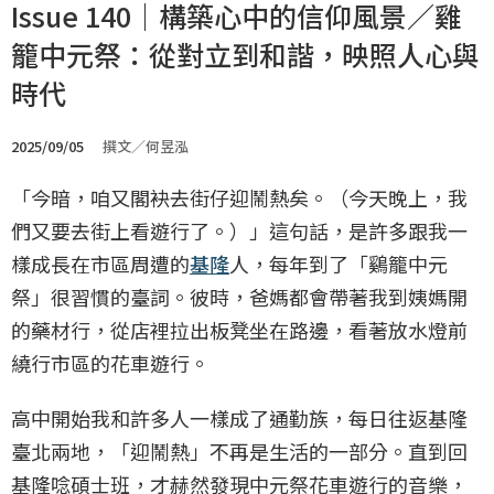
Issue 140｜構築心中的信仰風景／雞
籠中元祭：從對立到和諧，映照人心與
時代
2025/09/05
撰文／何昱泓
「今暗，咱又閣袂去街仔迎鬧熱矣。（今天晚上，我
們又要去街上看遊行了。）」這句話，是許多跟我一
樣成長在市區周遭的
基隆
人，每年到了「鷄籠中元
祭」很習慣的臺詞。彼時，爸媽都會帶著我到姨媽開
的藥材行，從店裡拉出板凳坐在路邊，看著放水燈前
繞行市區的花車遊行。
高中開始我和許多人一樣成了通勤族，每日往返基隆
臺北兩地，「迎鬧熱」不再是生活的一部分。直到回
基隆唸碩士班，才赫然發現中元祭花車遊行的音樂，