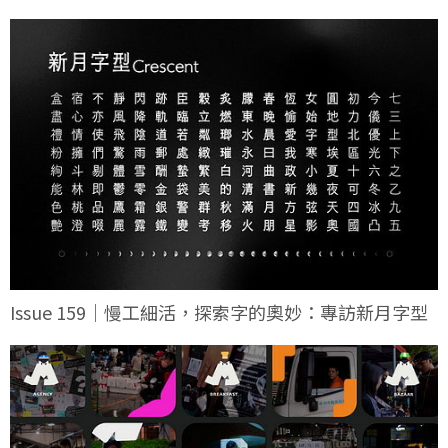
Issue 159｜慢工細活，探索字的奧妙：專訪新月字型