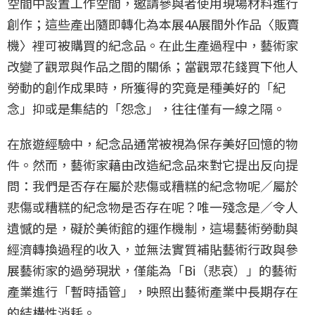
空間中設置工作空間，邀請參與者使用現場材料進行
創作；這些產出隨即轉化為本展4A展間外作品〈販賣
機〉裡可被購買的紀念品。在此生產過程中，藝術家
改變了觀眾與作品之間的關係；當觀眾花錢買下他人
勞動的創作成果時，所獲得的究竟是種美好的「紀
念」抑或是集結的「怨念」，往往僅有一線之隔。
在旅遊經驗中，紀念品通常被視為保存美好回憶的物
件。然而，藝術家藉由改造紀念品來對它提出反向提
問：我們是否存在屬於悲傷或糟糕的紀念物呢／屬於
悲傷或糟糕的紀念物是否存在呢？唯一殘念是／令人
遺憾的是，礙於美術館的運作機制，這場藝術勞動與
經濟轉換過程的收入，並無法實質補貼藝術行政與參
展藝術家的過勞現狀，僅能為「Bi（悲哀）」的藝術
產業進行「暫時插管」，映照出藝術產業中長期存在
的結構性消耗。