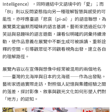
Intelligence），同時連結中文語境中的「愛」；而
「BI」則以反問姿態指向另一種理解智慧與感受的可
能性，亦呼應臺語「悲哀（pi-ai）」的語音聯想，為
展覽奠定幽默而曖昧的語言基調。藝術家透過近似冷
笑話與惡趣味的語言遊戲，讓看似明確的詞彙持續滑
動，使作品意義在展覽中不斷生成可被誤讀、重新詮
釋的空間，引導觀眾從不同觀看視角出發，建立各自
的理解路徑。
展覽內容以在宣傳與想像中經常被混用的兩個地名
——臺灣的北海岸與日本的北海道——作為出發點。
藝術家透過實際走訪，對照個人記憶與集體經驗之間
的落差，探討影像、敘事與觀光文化如何形塑人們對
「地方」的認知。