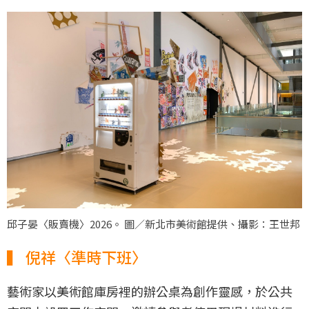
邱子晏〈販賣機〉2026。 圖／新北市美術館提供、攝影：王世邦
▍ 倪祥〈準時下班〉
藝術家以美術館庫房裡的辦公桌為創作靈感，於公共