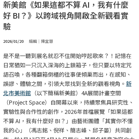
新美館《如果這都不算 AI，我有什麼
好 BI？》以跨域視角開啟全新觀看實
驗
2026/01/20
編輯｜陳宜慧
是不是一聽到展名就忍不住開始哼起歌來？！記憶在
日常猶如一只沉入深海的上鎖箱子，但只要以特定咒
語召喚，各種翻箱倒櫃的往事便傾巢而出，在感知、
誤謬、體驗之間，引領大眾找到全新的觀看視角。
新
北市美術館
（以下簡稱新美館）4A展間計畫空間
（Project Space）自開幕以來，持續聚焦具研究性、
實驗性與合作性的創作，2026年首檔展覽「如果這都
不算 AI，我有什麼好 BI？」由藝術團體「其實你不懂
我的心」（馮志銘、倪祥、簡志峰、邱子晏）共同創