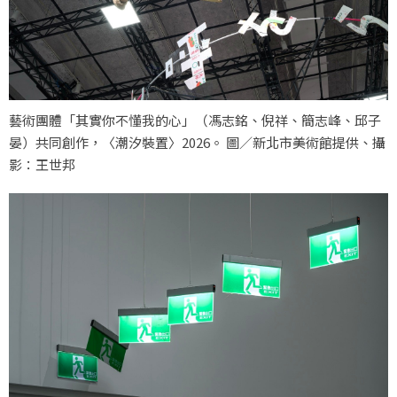
藝術團體「其實你不懂我的心」（馮志銘、倪祥、簡志峰、邱子
晏）共同創作，〈潮汐裝置〉2026。 圖／新北市美術館提供、攝
影：王世邦