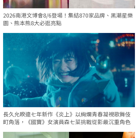
2026南港文博會8/6登場！集結870家品牌、黑潮星樂
園、熊本熊8大必逛亮點
長久允睽違七年新作《炎上》以絢爛青春凝視歌舞伎
町角落，《國寶》女演員森七菜挑戰從影最沉重角色