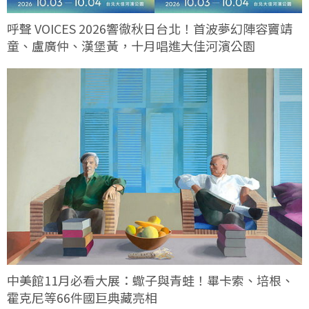
呼聲 VOICES 2026響徹秋日台北！首波夢幻陣容竇靖
童、盧廣仲、漢堡黃，十月唱進大佳河濱公園
中美館11月必看大展：蠍子與青蛙！畢卡索、培根、
霍克尼等66件國巨典藏亮相