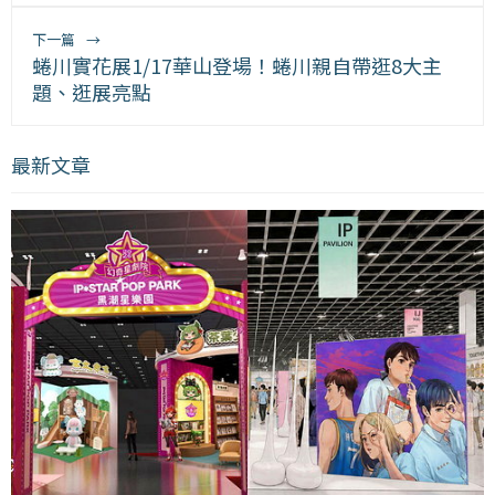
下一篇
→
蜷川實花展1/17華山登場！蜷川親自帶逛8大主
題、逛展亮點
最新文章