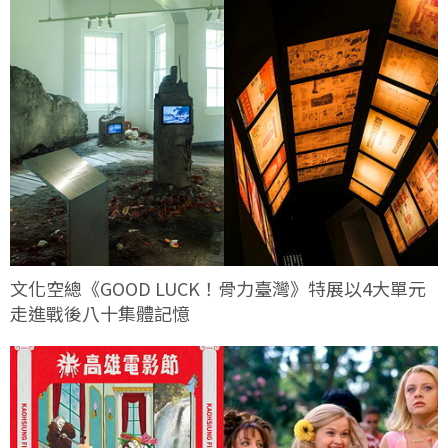
文化空總《GOOD LUCK！骨力臺灣》特展以4大單元
走進戰後八十集體記憶