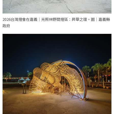
2026台灣燈會在嘉義｜光照林野間燈區：昇華之環。圖｜嘉義縣
政府