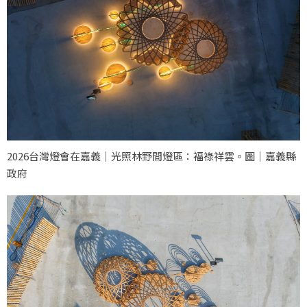
2026台灣燈會在嘉義｜光照林野間燈區：福祿祥雲。圖｜嘉義縣
政府