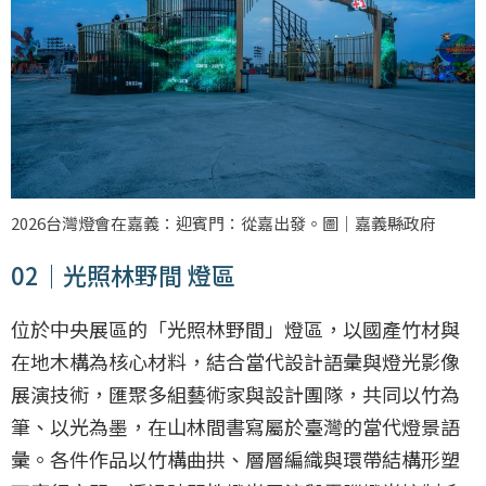
2026台灣燈會在嘉義：迎賓門：從嘉出發。圖｜嘉義縣政府
02｜光照林野間 燈區
位於中央展區的「光照林野間」燈區，以國產竹材與
在地木構為核心材料，結合當代設計語彙與燈光影像
展演技術，匯聚多組藝術家與設計團隊，共同以竹為
筆、以光為墨，在山林間書寫屬於臺灣的當代燈景語
彙。各件作品以竹構曲拱、層層編織與環帶結構形塑