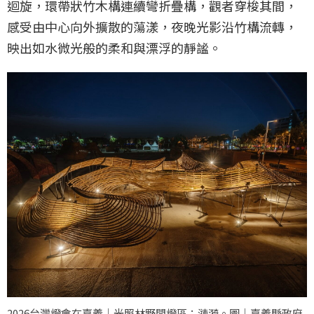
迴旋，環帶狀竹木構連續彎折疊構，觀者穿梭其間，
感受由中心向外擴散的蕩漾，夜晚光影沿竹構流轉，
映出如水微光般的柔和與漂浮的靜謐。
2026台灣燈會在嘉義｜光照林野間燈區：漣漪。圖｜嘉義縣政府