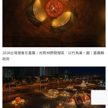
2026台灣燈會在嘉義｜光照林野間燈區：以竹為巢。圖｜嘉義縣
政府