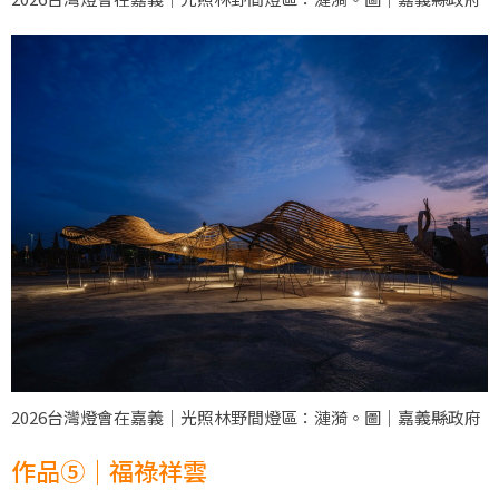
2026台灣燈會在嘉義｜光照林野間燈區：漣漪。圖｜嘉義縣政府
作品⑤｜福祿祥雲