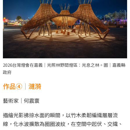
2026台灣燈會在嘉義｜光照林野間燈區：光息之林。圖｜嘉義縣
政府
作品④｜漣漪
藝術家｜何震寰
描繪光影拂掠水面的瞬間，以竹木柔韌編織層層流
線，化水波擴散為圈圈波紋，在空間中起伏、交織、