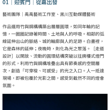
01｜迎賓門｜從嘉出發
藝術團隊｜禹禹藝術工作室、黑川互動媒體藝術
作品運用竹與鋼構構築出層層圓環，如同年輪的記
憶，一圈圈記錄著時間、土地與人的呼吸。相鄰的弧
線延伸出山的脈絡、城的輪廓與人的足跡。白晝裡，
它是森林的延伸；夜晚時，則化為光之聚落。［走道
設計］以開放、流動的圓環結構突破以往牌樓式燈門
的形式，利用竹與鋼構堆疊出具有節奏感的空間層
次，創造「可穿梭、可感受」的光之入口。人一抵達
現場，即被包覆於光影之間，感受到截然不同的燈會
氛圍。