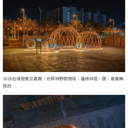
2026台灣燈會在嘉義｜光照林野間燈區：福祿祥雲。圖｜嘉義縣
政府