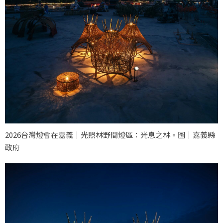
2026台灣燈會在嘉義｜光照林野間燈區：光息之林。圖｜嘉義縣
政府