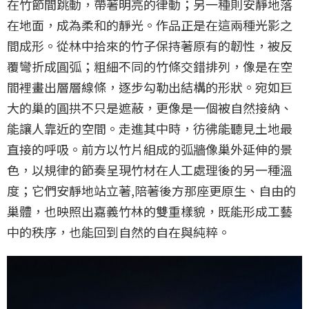
在竹節間跳動，帶著明亮的律動；另一種則安靜地落
在地面，成為柔和的靜光。作品正是在這兩種光影之
間成形。從林中拾來的竹子保持著原有的韌性，被反
覆彎折成圓弧；粗細不同的竹條交錯排列，像是在空
間裡畫出層層線條，逐步勾勒出結構的形狀。宛如巨
大的巢的圓拱不只是遮蔽，更像是一個被自然接納、
能讓人靠近的空間。走進其中時，彷彿能聽見土地最
直接的呼吸。前方以竹片組成的弧牆像巢外延伸的景
色，以規律的節奏呈現竹材在人工處理後的另一種溫
度；它們安靜地站立著,陪著後方那座更原生、自由的
巢體，也映照出嘉義竹林的雙重樣貌，既能形成工藝
中的秩序，也能回到自然的自在與純粹。