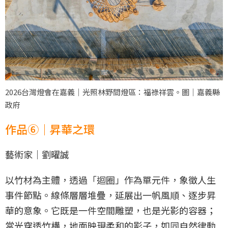
2026台灣燈會在嘉義｜光照林野間燈區：福祿祥雲。圖｜嘉義縣
政府
作品⑥｜昇華之環
藝術家｜劉曜誠
以竹材為主體，透過「迴圈」作為單元件，象徵人生
事件節點。線條層層堆疊，延展出一帆風順、逐步昇
華的意象。它既是一件空間雕塑，也是光影的容器；
當光穿透竹構，地面映現柔和的影子，如同自然律動