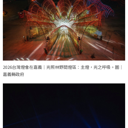
2026台灣燈會在嘉義｜光照林野間燈區：主燈，光之呼吸。圖｜
嘉義縣政府