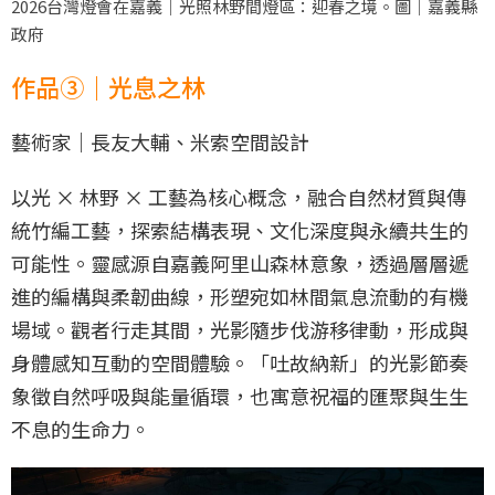
2026台灣燈會在嘉義｜光照林野間燈區：迎春之境。圖｜嘉義縣
政府
作品③｜光息之林
藝術家｜長友大輔、米索空間設計
以光 × 林野 × 工藝為核心概念，融合自然材質與傳
統竹編工藝，探索結構表現、文化深度與永續共生的
可能性。靈感源自嘉義阿里山森林意象，透過層層遞
進的編構與柔韌曲線，形塑宛如林間氣息流動的有機
場域。觀者行走其間，光影隨步伐游移律動，形成與
身體感知互動的空間體驗。「吐故納新」的光影節奏
象徵自然呼吸與能量循環，也寓意祝福的匯聚與生生
不息的生命力。