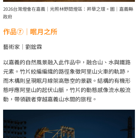
2026台灣燈會在嘉義｜光照林野間燈區：昇華之環。圖｜嘉義縣
政府
作品⑦｜眠月之所
藝術家｜劉鋐霖
以嘉義的自然風景融入此作品中，融合山、水與鐵路
元素。竹片絞編編織的路徑象徵阿里山火車的軌跡，
而木構則呈現眠月線架高懸空的景觀。結構的有機形
態呼應阿里山的起伏山脈，竹片的動態感像流水般流
動，帶領觀者穿越嘉義山水間的旅程。