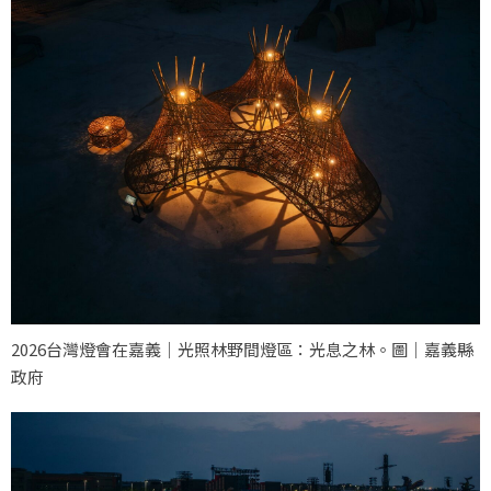
2026台灣燈會在嘉義｜光照林野間燈區：光息之林。圖｜嘉義縣
政府