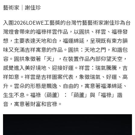
藝術家｜謝佳珍
入圍2026LOEWE工藝獎的台灣竹藝藝術家謝佳珍為台
灣燈會帶來的福祿祥雲作品，以圓拱、祥雲、福祿發
想，主要表達天地和合，福運綿延，呈現既有東方韻
味又充滿吉祥寓意的作品。圓拱：天地之門，和諧包
容。圓拱象徵著「天」，在裝置作品內部仰望天空，
感覺進入美好境地、迎接好運。祥雲：瑞氣騰騰，吉
祥如意。祥雲是吉祥圖案代表，象徵瑞氣、好運、高
升。雲朵的形態是飄逸、自由的，寓意著福澤綿延、
生生不息。福祿（葫蘆）：「葫蘆」與「福祿」諧
音，寓意著財富和官祿。