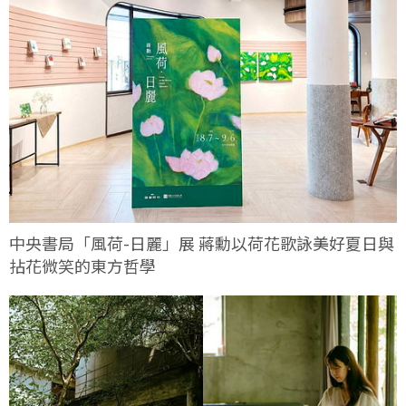
中央書局「風荷-日麗」展 蔣勳以荷花歌詠美好夏日與
拈花微笑的東方哲學