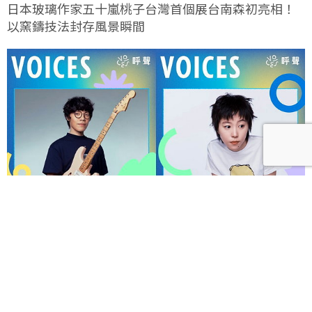
日本玻璃作家五十嵐桃子台灣首個展台南森初亮相！
以窯鑄技法封存風景瞬間
呼聲 VOICES 2026響徹秋日台北！首波夢幻陣容竇靖
童、盧廣仲、漢堡黃，十月唱進大佳河濱公園