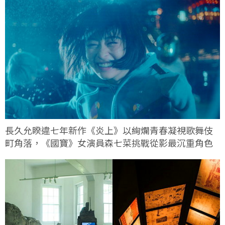
長久允睽違七年新作《炎上》以絢爛青春凝視歌舞伎
町角落，《國寶》女演員森七菜挑戰從影最沉重角色