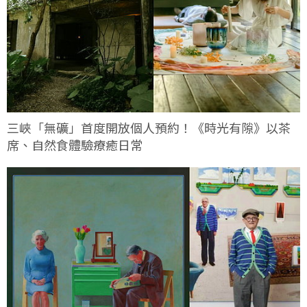
三峽「無礦」首度開放個人預約！《時光有隙》以茶
席、自然食體驗療癒日常