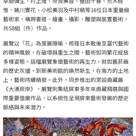
草間彌生、村上隆、奈良美智、鹽田千春、荒木經
惟、蜷川實花、小松美羽及中村萌等16位日本重量級
藝術家，橫跨書道、繪畫、攝影、雕塑與裝置藝術，
共58組（件）作品。
展覽以「花」為策展隱喻，梳理日本戰後至當代藝術
的精神風貌，在破壞與重生之間，藝術如同繁花綻放
多樣姿態。這檔展覽象徵藝術的再生力，就如舊菸廠
的歷史灰燼，到新美術館的煥然新生，在南方的土地
上，藝術持續萌發。此外，同步推出的常設典藏展
《大湧崁岸》，展覽則集結屏東多年來典藏精選與國
際重要借展作品，以系統性呈現屏東藝術發展的歷史
脈絡與未來潛力。