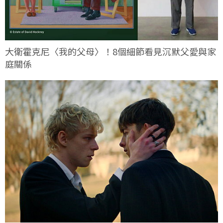
大衛霍克尼〈我的父母〉！8個細節看見沉默父愛與家
庭關係