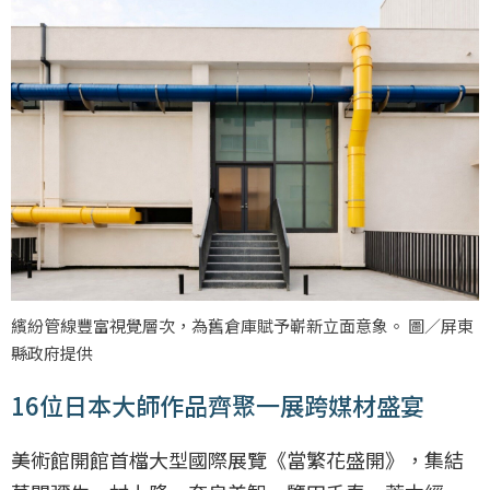
繽紛管線豐富視覺層次，為舊倉庫賦予嶄新立面意象。 圖／屏東
縣政府提供
16位日本大師作品齊聚一展跨媒材盛宴
美術館開館首檔大型國際展覽《當繁花盛開》，集結