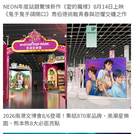
NEON年度話題驚悚新作《愛的魔樣》8月14日上映
《鬼手鬼手請開口》喬伯德挑戰青春與恐懼交纏之作
2026南港文博會8/6登場！集結870家品牌、黑潮星樂
園、熊本熊8大必逛亮點