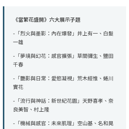
《當繁花盛開》六大展示子題
-「烈火與墨影：內在爆發」井上有一、白髮
一雄
-「夢境與幻花：感官擴張」草間彌生、鹽田
千春
-「艷影與日常：愛慾凝視」荒木經惟、蜷川
實花
-「流行與神話：新世紀花園」天野喜孝、奈
良美智、村上隆
-「機械與感官：未來肌理」空山基、名和晃