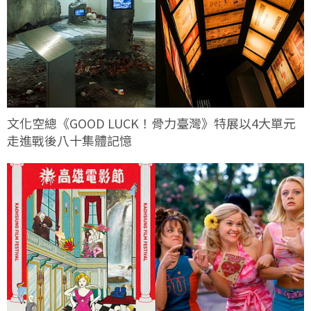
文化空總《GOOD LUCK！骨力臺灣》特展以4大單元
走進戰後八十集體記憶