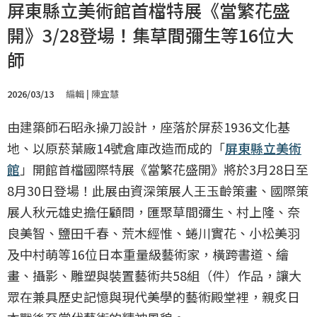
屏東縣立美術館首檔特展《當繁花盛
開》3/28登場！集草間彌生等16位大
師
2026/03/13
編輯 | 陳宜慧
由建築師石昭永操刀設計，座落於屏菸1936文化基
地、以原菸葉廠14號倉庫改造而成的「
屏東縣立美術
館
」開館首檔國際特展《當繁花盛開》將於3月28日至
8月30日登場！此展由資深策展人王玉齡策畫、國際策
展人秋元雄史擔任顧問，匯聚草間彌生、村上隆、奈
良美智、鹽田千春、荒木經惟、蜷川實花、小松美羽
及中村萌等16位日本重量級藝術家，橫跨書道、繪
畫、攝影、雕塑與裝置藝術共58組（件）作品，讓大
眾在兼具歷史記憶與現代美學的藝術殿堂裡，親炙日