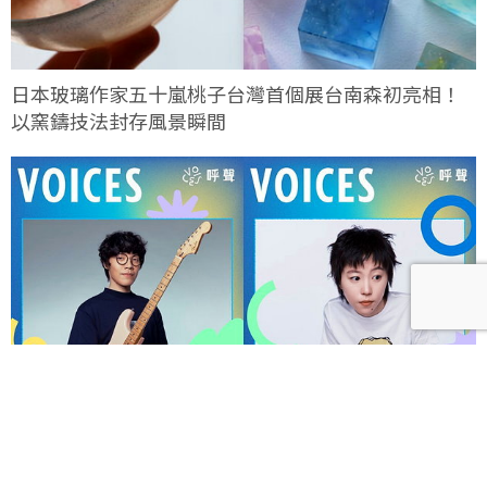
日本玻璃作家五十嵐桃子台灣首個展台南森初亮相！
以窯鑄技法封存風景瞬間