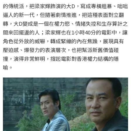
的傳統派，把梁家輝飾演的大D，寫成專橫粗暴、咄咄
逼人的新一代，但隨著劇情推進，把這種表面對立翻
轉，大D變成是一個在權力慾、情緒失控和生存算計之
間來回擺盪的人；梁家輝也在1小時40分的電影中，讓
角色從外放的威嚇，轉成緊繃的內在焦躁，展現具有
壓迫感、爆發力的表演層次，也把幫派新舊價值碰
撞，演得非常鮮明，撐起電影對香港權力結構的隱
喻。