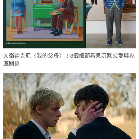
大衛霍克尼〈我的父母〉！8個細節看見沉默父愛與家
庭關係