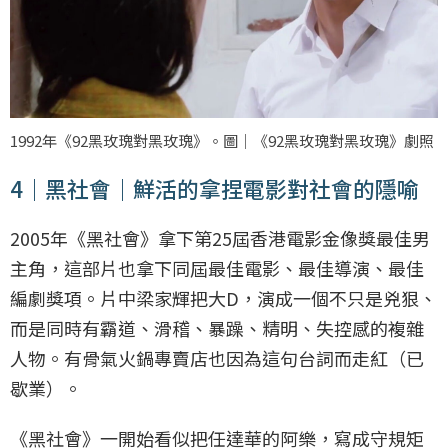
1992年《92黑玫瑰對黑玫瑰》。圖｜《92黑玫瑰對黑玫瑰》劇照
4｜黑社會｜鮮活的拿捏電影對社會的隱喻
2005年《黑社會》拿下第25屆香港電影金像獎最佳男
主角，這部片也拿下同屆最佳電影、最佳導演、最佳
編劇獎項。片中梁家輝把大D，演成一個不只是兇狠、
而是同時有霸道、滑稽、暴躁、精明、失控感的複雜
人物。有骨氣火鍋專賣店也因為這句台詞而走紅（已
歇業）。
《黑社會》一開始看似把任達華的阿樂，寫成守規矩