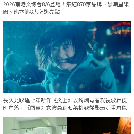
2026南港文博會8/6登場！集結870家品牌、黑潮星樂
園、熊本熊8大必逛亮點
長久允睽違七年新作《炎上》以絢爛青春凝視歌舞伎
町角落，《國寶》女演員森七菜挑戰從影最沉重角色