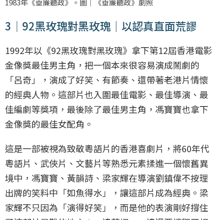
1983年《垂簾聽政》。圖｜《垂簾聽政》劇照
3｜92黑玫瑰對黑玫瑰｜以認真直面荒謬
1992年以《92黑玫瑰對黑玫瑰》拿下第12屆香港電影
金像獎最佳男主角，把一個本來很容易演成鬧劇的
「呂奇」，演成了好笑、有節奏、還帶著老港片情懷
的經典人物。這部片也入圍最佳電影、最佳導演、最
佳編劇等獎項，最後除了最佳男主角，馮寶寶也拿下
金像獎的最佳女配角。
這是一部被視為致敬粵語片的香港喜劇片，將60年代
粵語片、武俠片、文藝片等熟悉元素揉進一個懷舊異
境中，馮寶寶、黃韻詩、梁家輝在導演劉鎮偉不按理
出牌的笑料中「如魚得水」，讓這部片成為經典。梁
家輝不只因為「演得好笑」，而是他的表演剛好撐住