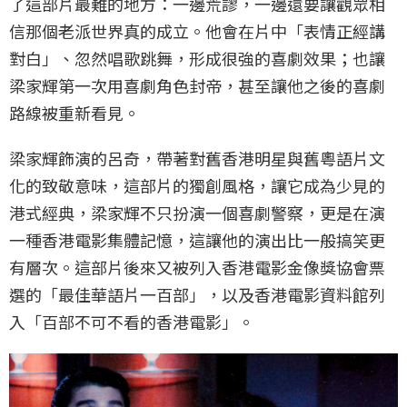
了這部片最難的地方：一邊荒謬，一邊還要讓觀眾相
信那個老派世界真的成立。他會在片中「表情正經講
對白」、忽然唱歌跳舞，形成很強的喜劇效果；也讓
梁家輝第一次用喜劇角色封帝，甚至讓他之後的喜劇
路線被重新看見。
梁家輝飾演的呂奇，帶著對舊香港明星與舊粵語片文
化的致敬意味，這部片的獨創風格，讓它成為少見的
港式經典，梁家輝不只扮演一個喜劇警察，更是在演
一種香港電影集體記憶，這讓他的演出比一般搞笑更
有層次。這部片後來又被列入香港電影金像獎協會票
選的「最佳華語片一百部」，以及香港電影資料館列
入「百部不可不看的香港電影」。