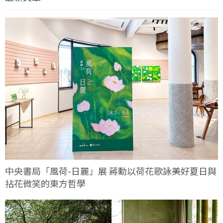
中央書局「風荷-日麗」展 蔣勳以荷花歌詠美好夏日與
拈花微笑的東方哲學