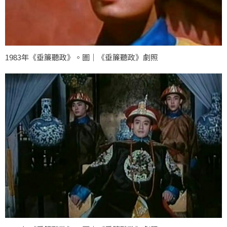
1983年《垂簾聽政》。圖｜《垂簾聽政》劇照