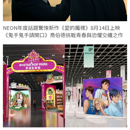
NEON年度話題驚悚新作《愛的魔樣》8月14日上映
《鬼手鬼手請開口》喬伯德挑戰青春與恐懼交纏之作