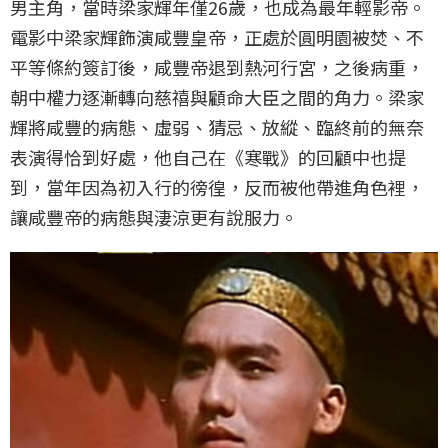
男主角，當時梁家輝年僅26歲，也成為最年輕影帝。
電影中梁家輝飾演咸豐皇帝，正處於圓明園被焚、不
平等條約簽訂後，咸豐帝退到熱河行宮，之後病重，
朝中權力逐漸轉向慈禧與顧命大臣之間的角力。梁家
輝將咸豐的病態、虛弱、猜忌、放縱、臨終前的無奈
表演得恰到好處，他自己在《寒戰》的回顧中也提
到，當年因為初入行的徬徨，反而被他帶進角色裡，
讓咸豐帝的病態與淒涼更有說服力。