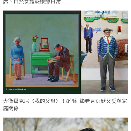
席、自然食體驗療癒日常
大衛霍克尼〈我的父母〉！8個細節看見沉默父愛與家
庭關係