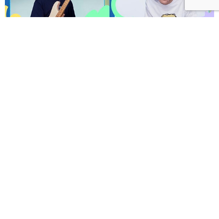
呼聲 VOICES 2026響徹秋日台北！首波夢幻陣容竇靖
童、盧廣仲、漢堡黃，十月唱進大佳河濱公園