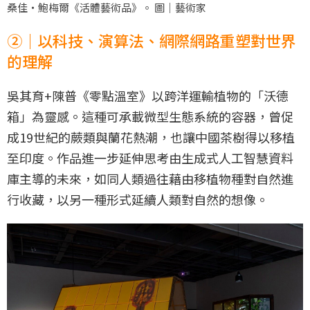
桑佳‧鮑梅爾《活體藝術品》。 圖｜藝術家
②｜以科技、演算法、網際網路重塑對世界
的理解
吳其育+陳普《零點溫室》以跨洋運輸植物的「沃德
箱」為靈感。這種可承載微型生態系統的容器，曾促
成19世紀的蕨類與蘭花熱潮，也讓中國茶樹得以移植
至印度。作品進一步延伸思考由生成式人工智慧資料
庫主導的未來，如同人類過往藉由移植物種對自然進
行收藏，以另一種形式延續人類對自然的想像。