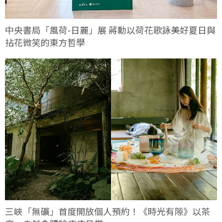
中央書局「風荷-日麗」展 蔣勳以荷花歌詠美好夏日與
拈花微笑的東方哲學
三峽「無礦」首度開放個人預約！《時光有隙》以茶