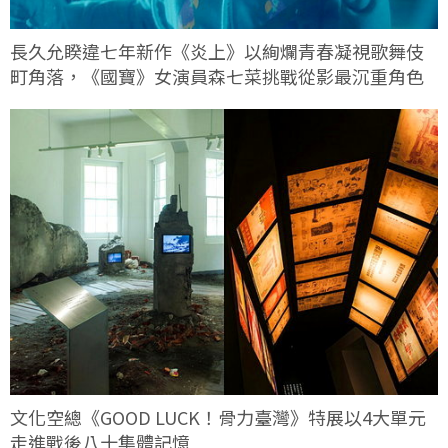
長久允睽違七年新作《炎上》以絢爛青春凝視歌舞伎
町角落，《國寶》女演員森七菜挑戰從影最沉重角色
文化空總《GOOD LUCK！骨力臺灣》特展以4大單元
走進戰後八十集體記憶