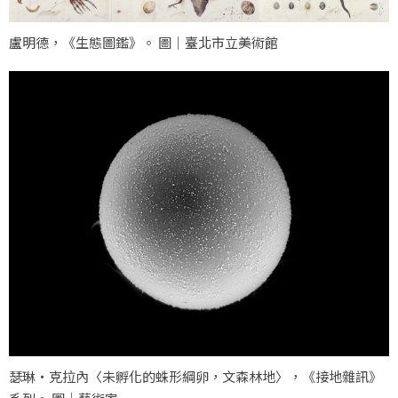
盧明德，《生態圖鑑》。 圖｜臺北市立美術館
瑟琳・克拉內〈未孵化的蛛形綱卵，文森林地〉，《接地雜訊》