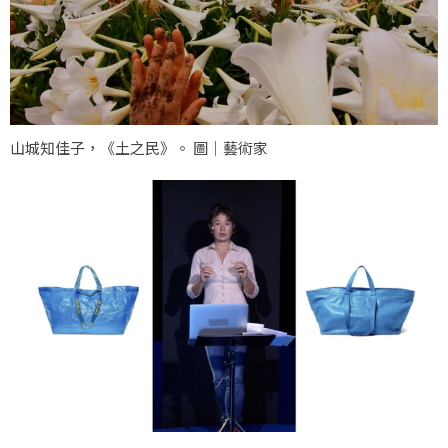
山城知佳子，《土之民》。 圖｜藝術家