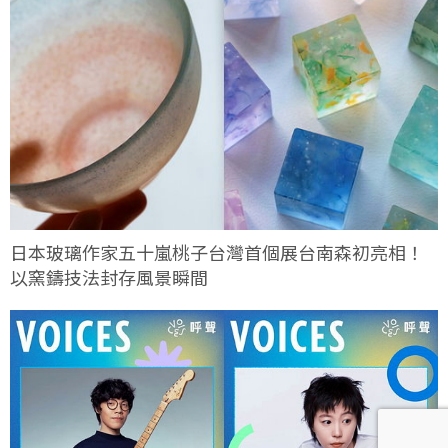
日本玻璃作家五十嵐桃子台灣首個展台南森初亮相！
以窯鑄技法封存風景瞬間