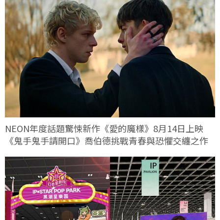
NEON年度話題驚悚新作《愛的魔樣》8月14日上映
《鬼手鬼手請開口》喬伯德挑戰青春與恐懼交纏之作