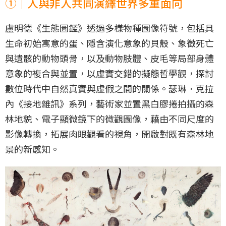
①｜人與非人共同演繹世界多重面向
盧明德《生態圖鑑》透過多樣物種圖像符號，包括具
生命初始寓意的蛋、隱含演化意象的貝殼、象徵死亡
與遺骸的動物頭骨，以及動物肢體、皮毛等局部身體
意象的複合與並置，以虛實交錯的擬態哲學觀，探討
數位時代中自然真實與虛假之間的關係。瑟琳．克拉
內《接地雜訊》系列，藝術家並置黑白膠捲拍攝的森
林地貌、電子顯微鏡下的微觀圖像，藉由不同尺度的
影像轉換，拓展肉眼觀看的視角，開啟對既有森林地
景的新感知。