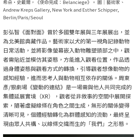
希朵‧史戴爾，《使命完成：Belanciege》。 圖｜藝術家、
Andrew Kreps Gallery, New York and Esther Schipper,
Berlin/Paris/Seoul
彭弘智《面對面》曾於多國雙年展與三年展展出，並
為北美館典藏作品。藝術家以犬的第一視角記錄動物
日常活動，並將影像螢幕嵌入動物雕塑頭部之中，觀
者需貼近並模仿其姿態，方能進入觀看位置，作品透
過身體姿態與觀看方式的轉換，引導觀者想像動物的
感知經驗，進而思考人與動物相互依存的關係。周東
彥/狠劇場《變動的連結》是一場需與他人共同完成的
集體延展實境（XR），觀者從非敘事的空間中展開探
索，隨著虛擬線條在角色之間生成，無形的關係變得
清晰可見，個體經驗轉化為群體感知的流動，最終呈
現由眾人共構、以線條交織而生的「我們」之形態。