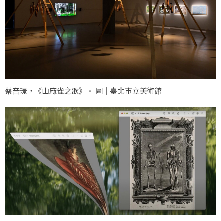
蔡咅璟，《山麻雀之歌》。 圖｜臺北市立美術館