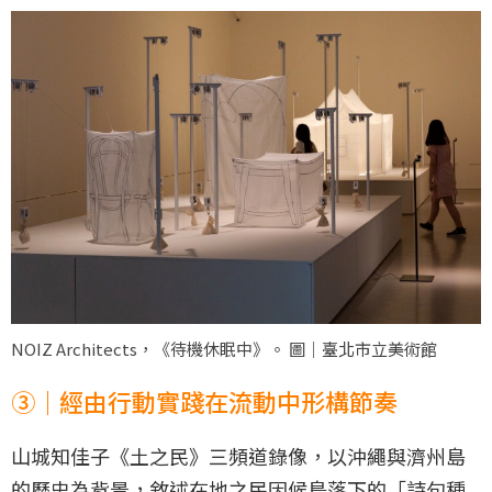
NOIZ Architects，《待機休眠中》。 圖｜臺北市立美術館
③｜經由行動實踐在流動中形構節奏
山城知佳子《土之民》三頻道錄像，以沖繩與濟州島
的歷史為背景，敘述在地之民因候鳥落下的「詩句種