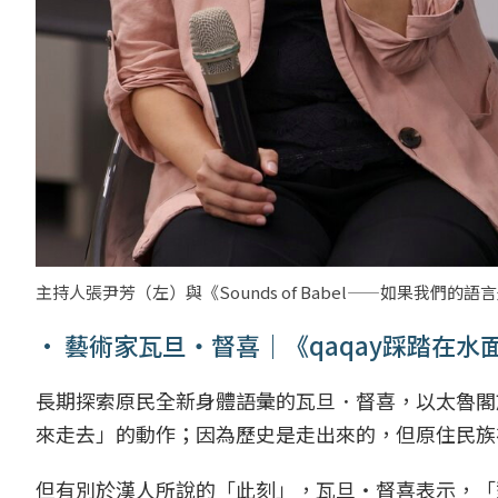
主持人張尹芳（左）與《Sounds of Babel——如果我
• 藝術家瓦旦‧督喜｜《qaqay踩踏在水
長期探索原民全新身體語彙的瓦旦．督喜，以太魯閣
來走去」的動作；因為歷史是走出來的，但原住民族
但有別於漢人所說的「此刻」，瓦旦‧督喜表示，「