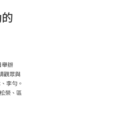
動的
日舉辦
請觀眾與
沐、李勻。
孫松榮、區