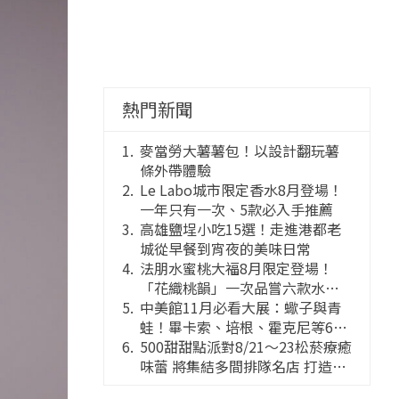
熱門新聞
麥當勞大薯薯包！以設計翻玩薯
條外帶體驗
Le Labo城市限定香水8月登場！
一年只有一次、5款必入手推薦
高雄鹽埕小吃15選！走進港都老
城從早餐到宵夜的美味日常
法朋水蜜桃大福8月限定登場！
「花織桃韻」一次品嘗六款水蜜
桃花果大福
中美館11月必看大展：蠍子與青
蛙！畢卡索、培根、霍克尼等66
件國巨典藏亮相
500甜甜點派對8/21～23松菸療癒
味蕾 將集結多間排隊名店 打造靈
感創意的舞台