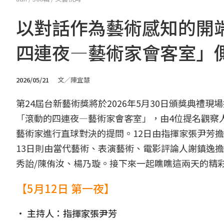
以對話作為藝術感知的開
四連夜—藝術家會客室」
2026/05/21
文／陳宜慧
第24屆台新藝術獎將於2026年5月30日頒獎典禮現
「滾動的四連夜—藝術家會客室」，由4位提名觀察
藝術家進行直球對決的提問。12日由指揮家張尹芳
13日則由當代藝術、表演藝術、電影評論人謝鎮逸擔
秀詒/陳侑汝、楊乃璇。接下來一起瞧瞧這兩天的精
【5月12日 第一夜】
• 主持人：指揮家張尹芳