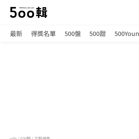
最新
得獎名單
500盤
500甜
500You
udn
/
500輯
/
文藝視角