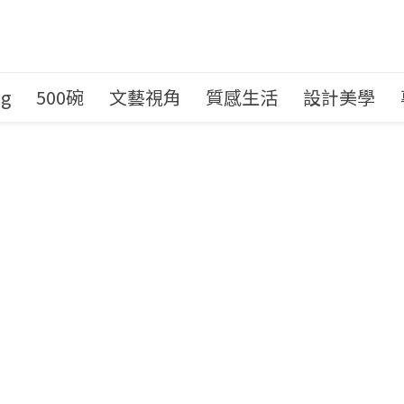
ng
500碗
文藝視角
質感生活
設計美學