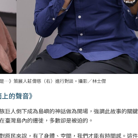
們的語言是…》策展人莊偉慈（右）進行對談。攝影／林士傑
面上的聲音》
族巨人倒下成為島嶼的神話做為開場，強調此故事的關鍵
在臺灣島內的遷徙，多數卻是被迫的。
對原民來說，有了身體、空間，我們才能有時間感。這件