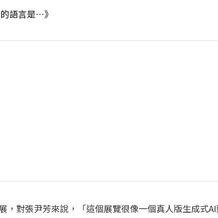
我們的語言是…》
度大展，對張尹芳來說，「這個展覽很像一個真人版生成式A