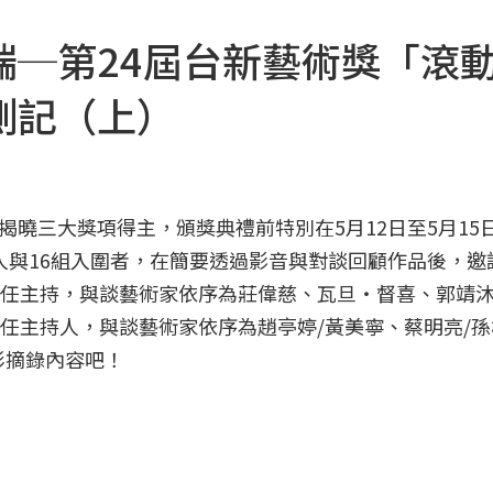
端─第24屆台新藝術獎「滾
側記（上）
場揭曉三大獎項得主，頒獎典禮前特別在5月12日至5月15
人與16組入圍者，在簡要透過影音與對談回顧作品後，邀
擔任主持，與談藝術家依序為莊偉慈、瓦旦‧督喜、郭靖
任主持人，與談藝術家依序為趙亭婷/黃美寧、蔡明亮/
彩摘錄內容吧！