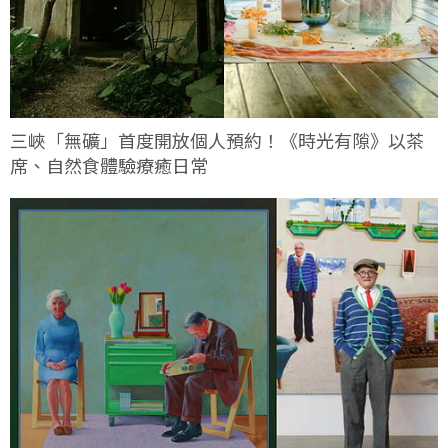
三峽「無礦」首度開放個人預約！《時光有隙》以茶
席、自然食體驗療癒日常