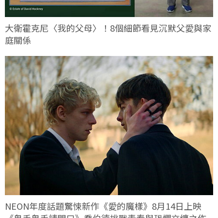
大衛霍克尼〈我的父母〉！8個細節看見沉默父愛與家
庭關係
NEON年度話題驚悚新作《愛的魔樣》8月14日上映
《鬼手鬼手請開口》喬伯德挑戰青春與恐懼交纏之作