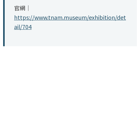
官網｜
https://www.tnam.museum/exhibition/det
ail/704