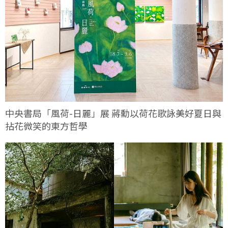
中央書局「風荷-日麗」展 蔣勳以荷花歌詠美好夏日與
拈花微笑的東方哲學