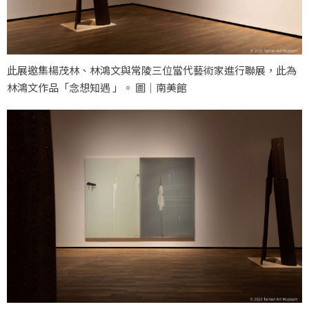
此展邀集楊茂林、林鴻文與常陵三位當代藝術家進行聯展，此為
林鴻文作品「念想知遇 」。 圖｜南美館