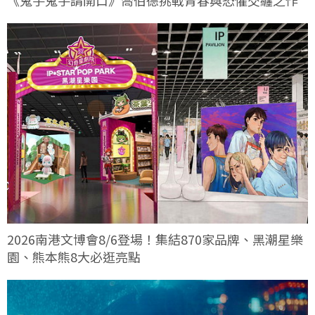
2026南港文博會8/6登場！集結870家品牌、黑潮星樂
園、熊本熊8大必逛亮點