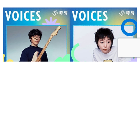
呼聲 VOICES 2026響徹秋日台北！首波夢幻陣容竇靖
童、盧廣仲、漢堡黃，十月唱進大佳河濱公園