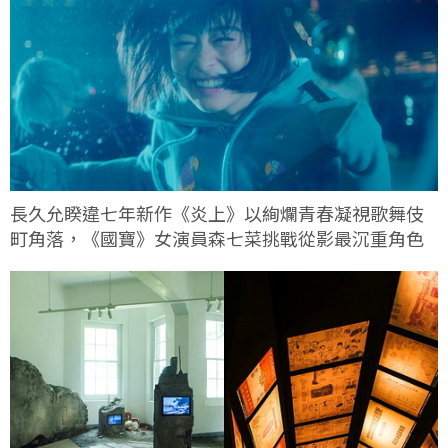
長久允睽違七年新作《炎上》以絢爛青春凝視歌舞伎
町角落，《國寶》女演員森七菜挑戰從影最沉重角色