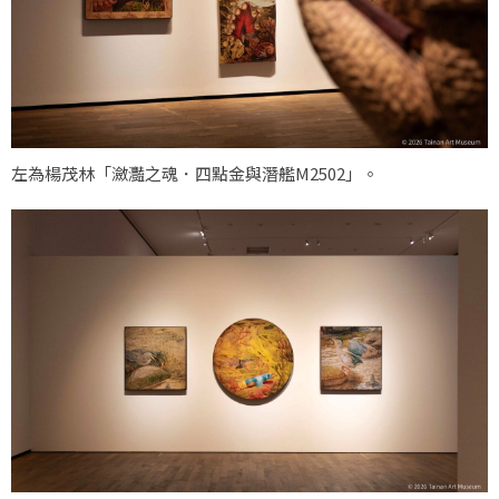
左為楊茂林「瀲灩之魂．四點金與潛艦M2502」。