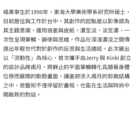
楊寓寧生於1990年，東海大學美術學系研究所碩士，
目前居住與工作於台中。其創作的起點是以影像感為
其主觀意識，運用宿墨與皮紙，濃至淡，淡至濃，一
次性呈現筆觸、韻律與思緒，作品在深淺濃淡之間傳
達出年輕世代對於創作的反思與生活連結。此次展出
以「流動性」為核心，首次攜手由Jerry 與 Kinki 創立
的設計品牌甫月，將靜止的平面筆觸轉化爲隨著身體
位移而展開的動態畫面，讓墨跡滲入甫月的剪裁結構
之中，使藝術不僅停留於畫框，也能在生活與時尚中
開啟新的對話。