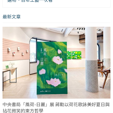
最新文章
中央書局「風荷-日麗」展 蔣勳以荷花歌詠美好夏日與
拈花微笑的東方哲學