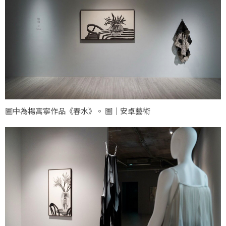
圖中為楊寓寧作品《春水》。 圖｜安卓藝術