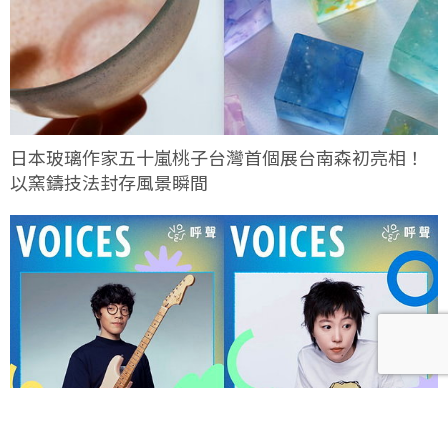
日本玻璃作家五十嵐桃子台灣首個展台南森初亮相！
以窯鑄技法封存風景瞬間