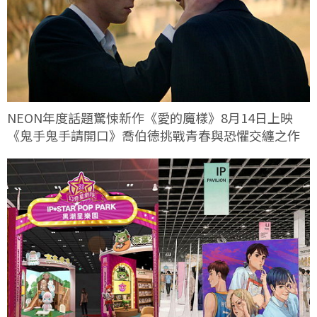
NEON年度話題驚悚新作《愛的魔樣》8月14日上映
《鬼手鬼手請開口》喬伯德挑戰青春與恐懼交纏之作