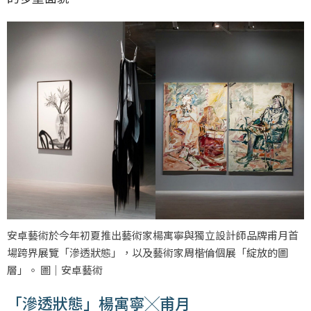
安卓藝術於今年初夏推出藝術家楊寓寧與獨立設計師品牌甫月首
場跨界展覽「滲透狀態」，以及藝術家周楷倫個展「綻放的圖
層」。 圖｜安卓藝術
「滲透狀態」楊寓寧╳甫月