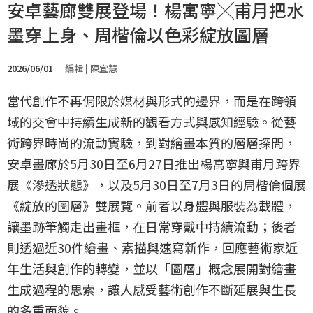
安卓藝廊雙展登場！楊寓寧╳甫月把水
墨穿上身、周楷倫以色彩綻放圖層
2026/06/01
編輯 | 陳宜慧
當代創作不再侷限於媒材與形式的邊界，而是在跨領
域的交會中持續生成新的觀看方式與感知經驗。從藝
術跨界時尚的流動實驗，到對繪畫本質的層層探問，
安卓畫廊於5月30日至6月27日推出楊寓寧與甫月跨界
展《滲透狀態》，以及5月30日至7月3日的周楷倫個展
《綻放的圖層》雙展覽。前者以身體與服裝為載體，
讓墨跡筆觸走出畫框，在日常穿戴中持續流動；後者
則透過近30件繪畫、素描與速寫新作，回應藝術家近
年生活與創作的轉變，並以「圖層」概念展開對繪畫
生成過程的思索，讓人感受藝術創作不斷延展與生長
的多重面貌。