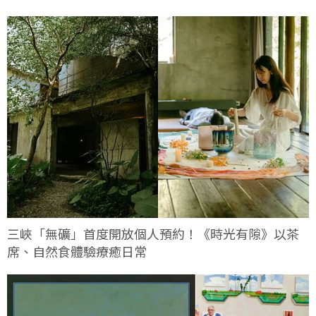
三峽「無礦」首度開放個人預約！《時光有隙》以茶
席、自然食體驗療癒日常