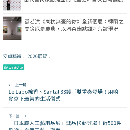
黨若洪《高枕無憂的你》全新個展：轉瞬之
間災厄是慶典，以溫柔幽默諷刺荒謬現況
安卓藝術
﹒
2026展覽
﹒
WhatsApp
←
上一篇
Le Labo線香、Santal 33護手雙重奏登場！用嗅
覺寫下最美的生活儀式
下一篇
→
「日本職人工藝用品展」誠品松菸登場！近500件
選物、百年工藝一次看