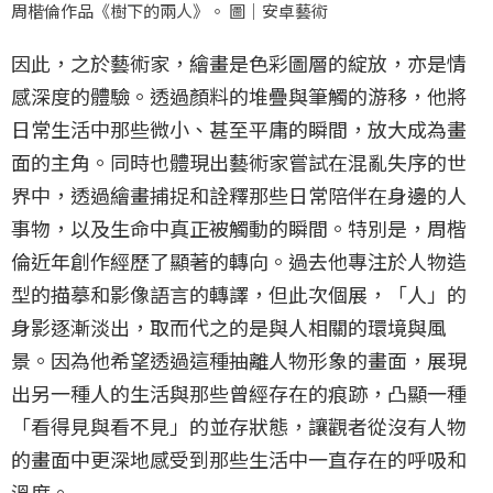
周楷倫作品《樹下的兩人》。 圖｜安卓藝術
因此，之於藝術家，繪畫是色彩圖層的綻放，亦是情
感深度的體驗。透過顏料的堆疊與筆觸的游移，他將
日常生活中那些微小、甚至平庸的瞬間，放大成為畫
面的主角。同時也體現出藝術家嘗試在混亂失序的世
界中，透過繪畫捕捉和詮釋那些日常陪伴在身邊的人
事物，以及生命中真正被觸動的瞬間。特別是，周楷
倫近年創作經歷了顯著的轉向。過去他專注於人物造
型的描摹和影像語言的轉譯，但此次個展，「人」的
身影逐漸淡出，取而代之的是與人相關的環境與風
景。因為他希望透過這種抽離人物形象的畫面，展現
出另一種人的生活與那些曾經存在的痕跡，凸顯一種
「看得見與看不見」的並存狀態，讓觀者從沒有人物
的畫面中更深地感受到那些生活中一直存在的呼吸和
溫度。