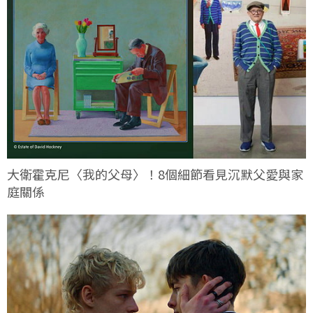
大衛霍克尼〈我的父母〉！8個細節看見沉默父愛與家
庭關係