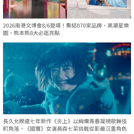
2026南港文博會8/6登場！集結870家品牌、黑潮星樂
園、熊本熊8大必逛亮點
長久允睽違七年新作《炎上》以絢爛青春凝視歌舞伎
町角落，《國寶》女演員森七菜挑戰從影最沉重角色