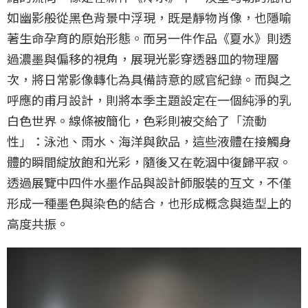
如幽影般從黑色背景中浮現，既是靜物肖像，也隱喻
著生命孕育的原始形態。而另一件作品《夏水》則透
過濃墨與偏移的視角，展現光影穿透器皿的物理層
次，將日常影像轉化為具備詩意的感官紀錄。而與之
呼應的甫月設計，則將本季主題設定在一個純淨的乳
白色世界。線條被簡化，色彩則被交給了「流動
性」：泳池、雨水、海洋與飲品，這些液體在接觸身
體的瞬間綻放飽和光彩，隨後又在乾涸中復歸平寂。
透過展覽中四件水墨作品與設計師服裝的互文，不僅
形成一種墨色與染色的結合，也形成概念與造型上的
高度共振。