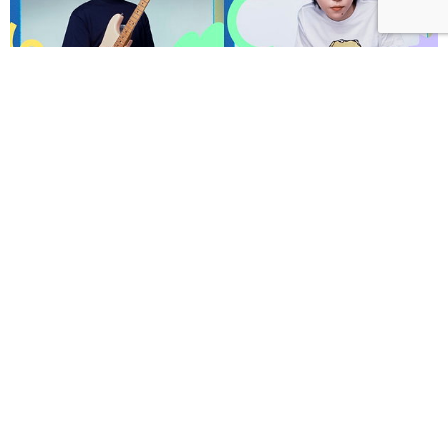
呼聲 VOICES 2026響徹秋日台北！首波夢幻陣容竇靖
童、盧廣仲、漢堡黃，十月唱進大佳河濱公園