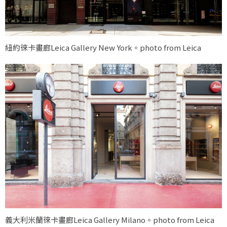
紐約徠卡畫廊Leica Gallery New York。photo from Leica
義大利米蘭徠卡畫廊Leica Gallery Milano。photo from Leica