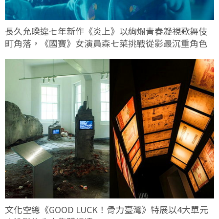
長久允睽違七年新作《炎上》以絢爛青春凝視歌舞伎
町角落，《國寶》女演員森七菜挑戰從影最沉重角色
文化空總《GOOD LUCK！骨力臺灣》特展以4大單元