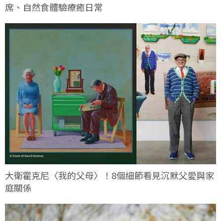
席、自然食體驗療癒日常
大衛霍克尼〈我的父母〉！8個細節看見沉默父愛與家
庭關係