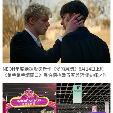
NEON年度話題驚悚新作《愛的魔樣》8月14日上映
《鬼手鬼手請開口》喬伯德挑戰青春與恐懼交纏之作