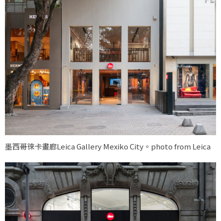
墨西哥徠卡畫廊Leica Gallery Mexiko City。photo from Leica