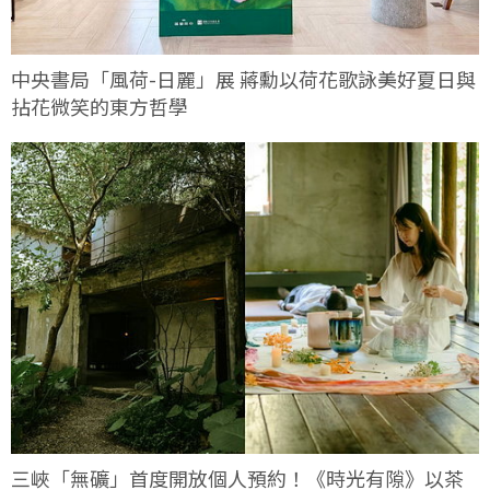
中央書局「風荷-日麗」展 蔣勳以荷花歌詠美好夏日與
拈花微笑的東方哲學
三峽「無礦」首度開放個人預約！《時光有隙》以茶