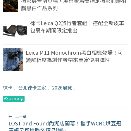
攝影展台南登場，展出金馬獎指定攝影師羅柏
麟黑白作品系列
徠卡Leica Q2旅行者套組！搭配全新皮革
包裹布期間限定推出
Leica M11 Monochrom黑白相機登場！可
變解析度為創作者帶來豐富使用彈性
徠卡
﹒
台北徠卡之家
﹒
2026展覽
﹒
WhatsApp
←
上一篇
LOST and Found內湖店開幕！攜手WCRC烘豆冠
軍賴昱權推聯名精品咖啡