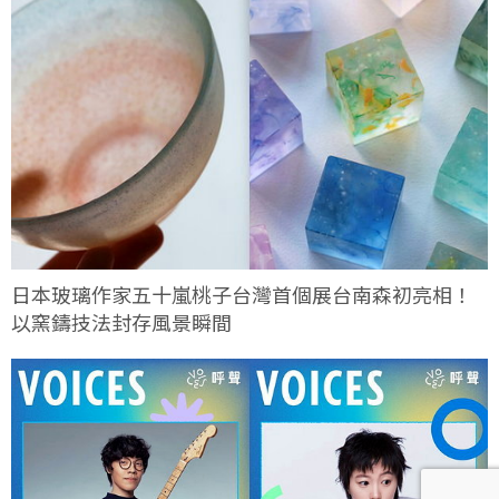
日本玻璃作家五十嵐桃子台灣首個展台南森初亮相！
以窯鑄技法封存風景瞬間