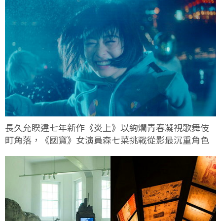
長久允睽違七年新作《炎上》以絢爛青春凝視歌舞伎
町角落，《國寶》女演員森七菜挑戰從影最沉重角色