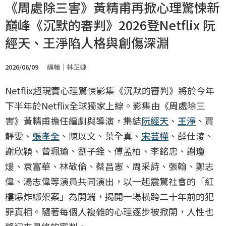
《周處除三害》黃精甫再掀心理驚悚新
巔峰《沉默的審判》2026登Netflix 阮
經天、王淨陷人格與創傷深淵
2026/06/09
編輯｜林芷婕
Netflix超現實心理驚悚影集《沉默的審判》將於今年
下半年於Netflix全球獨家上線。影集由《周處除三
害》黃精甫擔任編劇與導演，集結
阮經天
、
王淨
、賈
靜雯、
張孝全
、陳以文、葉全真、
宋芸樺
、薛仕淩、
謝欣穎、曾珮瑜、劉子銓、傅孟柏、李銘忠、謝瓊
煖、袁富華、林敬倫、蔡昌憲、周采詩、張翰、鄭志
偉、湯志偉等演員共同演出，以一起震驚社會的「紅
樓爆炸綁架案」為開端，揭開一場橫跨二十年前的犯
罪真相。隨著每個人複雜的心理逐步被掀開，人性也