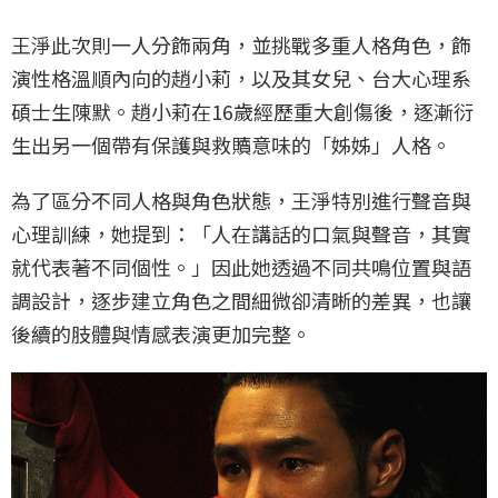
王淨此次則一人分飾兩角，並挑戰多重人格角色，飾
演性格溫順內向的趙小莉，以及其女兒、台大心理系
碩士生陳默。趙小莉在16歲經歷重大創傷後，逐漸衍
生出另一個帶有保護與救贖意味的「姊姊」人格。
為了區分不同人格與角色狀態，王淨特別進行聲音與
心理訓練，她提到：「人在講話的口氣與聲音，其實
就代表著不同個性。」因此她透過不同共鳴位置與語
調設計，逐步建立角色之間細微卻清晰的差異，也讓
後續的肢體與情感表演更加完整。