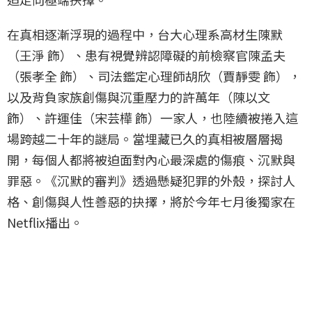
在真相逐漸浮現的過程中，台大心理系高材生陳默
（王淨 飾）、患有視覺辨認障礙的前檢察官陳孟夫
（張孝全 飾）、司法鑑定心理師胡欣（賈靜雯 飾），
以及背負家族創傷與沉重壓力的許萬年（陳以文
飾）、許運佳（宋芸樺 飾）一家人，也陸續被捲入這
場跨越二十年的謎局。當埋藏已久的真相被層層揭
開，每個人都將被迫面對內心最深處的傷痕、沉默與
罪惡。《沉默的審判》透過懸疑犯罪的外殼，探討人
格、創傷與人性善惡的抉擇，將於今年七月後獨家在
Netflix播出。