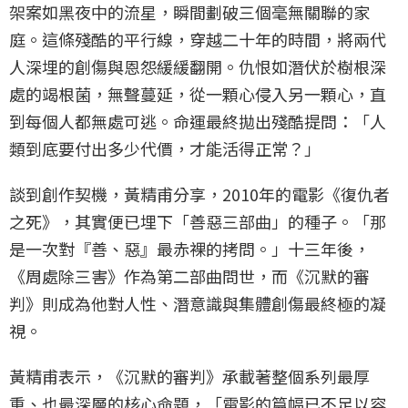
架案如黑夜中的流星，瞬間劃破三個毫無關聯的家
庭。這條殘酷的平行線，穿越二十年的時間，將兩代
人深埋的創傷與恩怨緩緩翻開。仇恨如潛伏於樹根深
處的竭根菌，無聲蔓延，從一顆心侵入另一顆心，直
到每個人都無處可逃。命運最終拋出殘酷提問：「人
類到底要付出多少代價，才能活得正常？」
談到創作契機，黃精甫分享，2010年的電影《復仇者
之死》，其實便已埋下「善惡三部曲」的種子。「那
是一次對『善、惡』最赤裸的拷問。」十三年後，
《周處除三害》作為第二部曲問世，而《沉默的審
判》則成為他對人性、潛意識與集體創傷最終極的凝
視。
黃精甫表示，《沉默的審判》承載著整個系列最厚
重、也最深層的核心命題，「電影的篇幅已不足以容