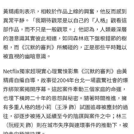
黃精甫則表示，相較於作品上線的興奮，他反而感到
異常平靜。「我期待觀眾是以自己的『人格』觀看這
部作品，而不只是一般觀眾。」他認為，人類最深層
的潛意識其實彼此相連，如同森林底下盤根錯節的樹
根，而《沉默的審判》所觸碰的，正是那些平時難以
被直視的幽暗意識。
Netflix獨家超現實心理驚悚影集《沉默的審判》由黃
精甫自編自導，故事從2004年台北一場震驚社會的爆
炸綁架案揭開序幕。這起案件牽動三個家庭的命運，
也埋下橫跨二十年的恩怨與秘密。隨著時間推進，擁
有多重人格的趙小莉（王淨 飾）試圖追尋被塵封的過
往，卻逐步被捲入延續至今的陰謀與案件之中；林三
（阮經天 飾）則在城市失序與連環事件的推動下，被
迫走向極端抉擇。