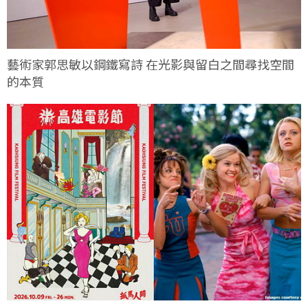
藝術家郭思敏以鋼鐵寫詩 在光影與留白之間尋找空間
的本質