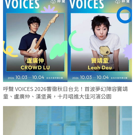
呼聲 VOICES 2026響徹秋日台北！首波夢幻陣容竇靖
童、盧廣仲、漢堡黃，十月唱進大佳河濱公園