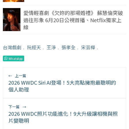
愛情輕喜劇《欠妳的那場婚禮》 蘇慧倫突破
過往形象 6月20日公視首播、Netflix獨家上
線
台灣戲劇
﹒
阮經天
﹒
王淨
﹒
張孝全
﹒
宋芸樺
﹒
WhatsApp
←
上一篇
2026 WWDC Siri AI登場！5大亮點擁抱最聰明的
個人助理
下一篇
→
2026 WWDC照片功能進化！9大升級讓相機與照
片變聰明