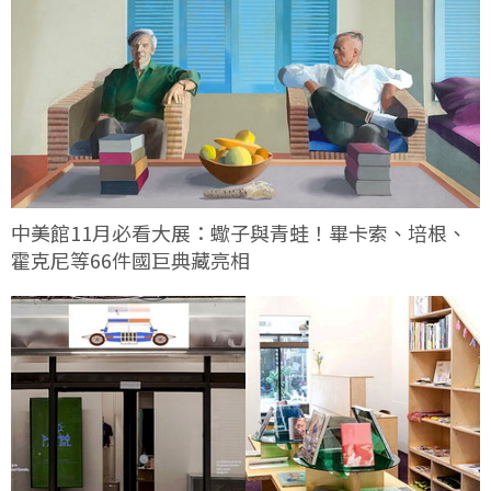
中美館11月必看大展：蠍子與青蛙！畢卡索、培根、
霍克尼等66件國巨典藏亮相