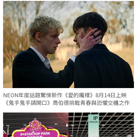
NEON年度話題驚悚新作《愛的魔樣》8月14日上映
《鬼手鬼手請開口》喬伯德挑戰青春與恐懼交纏之作