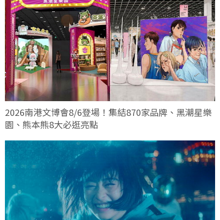
2026南港文博會8/6登場！集結870家品牌、黑潮星樂
園、熊本熊8大必逛亮點