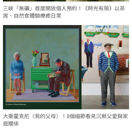
三峽「無礦」首度開放個人預約！《時光有隙》以茶
席、自然食體驗療癒日常
大衛霍克尼〈我的父母〉！8個細節看見沉默父愛與家
庭關係