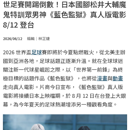
世足賽開踢倒數！日本國腳松井大輔魔
鬼特訓眾男神《藍色監獄》真人版電影
8/12 登台
2026/06/12
編輯｜林芷婕
2026 世界盃
足球
賽即將於今夏點燃戰火，從北美主辦
國到亞洲各地，足球話題正逐漸升溫。就在全球球迷
關注新一代球星崛起之際，以「世界第一前鋒」為終
極目標的話題作品《藍色監獄》，也將從
漫畫
與
動畫
走向真人電影。片商今日宣布，《藍色監獄》真人版
電影將接續日本上映檔期，於 8 月 12 日在台登上大銀
幕，為今年夏天的足球熱潮增添另一種觀看角度。