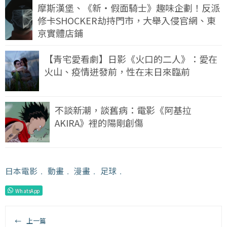
摩斯漢堡、《新・假面騎士》趣味企劃！反派
修卡SHOCKER劫持門市，大舉入侵官網、東
京實體店鋪
【青宅愛看劇】日影《火口的二人》：愛在
火山、疫情迸發前，性在末日來臨前
不談新潮，談舊病：電影《阿基拉
AKIRA》裡的陽剛創傷
日本電影
﹒
動畫
﹒
漫畫
﹒
足球
﹒
WhatsApp
←
上一篇