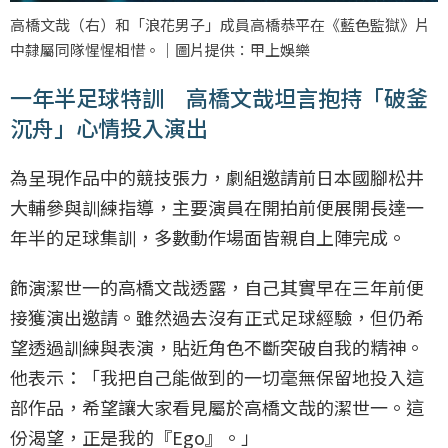
高橋文哉（右）和「浪花男子」成員高橋恭平在《藍色監獄》片
中隸屬同隊惺惺相惜。｜圖片提供：甲上娛樂
一年半足球特訓 高橋文哉坦言抱持「破釜
沉舟」心情投入演出
為呈現作品中的競技張力，劇組邀請前日本國腳松井
大輔參與訓練指導，主要演員在開拍前便展開長達一
年半的足球集訓，多數動作場面皆親自上陣完成。
飾演潔世一的高橋文哉透露，自己其實早在三年前便
接獲演出邀請。雖然過去沒有正式足球經驗，但仍希
望透過訓練與表演，貼近角色不斷突破自我的精神。
他表示：「我把自己能做到的一切毫無保留地投入這
部作品，希望讓大家看見屬於高橋文哉的潔世一。這
份渴望，正是我的『Ego』。」