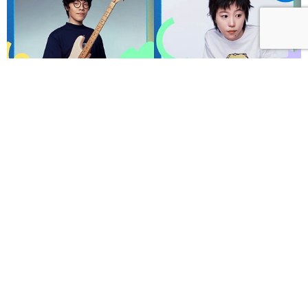
呼聲 VOICES 2026響徹秋日台北！首波夢幻陣容竇靖
童、盧廣仲、漢堡黃，十月唱進大佳河濱公園