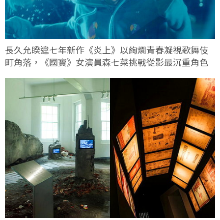
長久允睽違七年新作《炎上》以絢爛青春凝視歌舞伎
町角落，《國寶》女演員森七菜挑戰從影最沉重角色