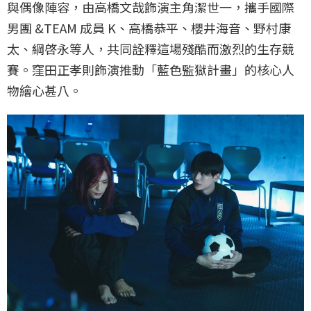
與偶像陣容，由高橋文哉飾演主角潔世一，攜手國際
男團 &TEAM 成員 K、高橋恭平、櫻井海音、野村康
太、綱啓永等人，共同詮釋這場殘酷而激烈的生存競
賽。窪田正孝則飾演推動「藍色監獄計畫」的核心人
物繪心甚八。