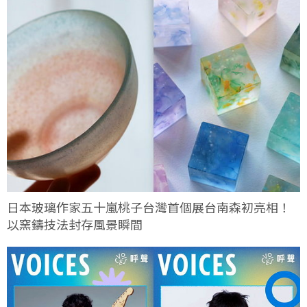
日本玻璃作家五十嵐桃子台灣首個展台南森初亮相！
以窯鑄技法封存風景瞬間