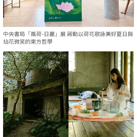
中央書局「風荷-日麗」展 蔣勳以荷花歌詠美好夏日與
拈花微笑的東方哲學