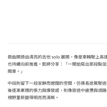
歌曲開頭由清亮的吉他 solo 展開，像是車輛駛
也持續向前推進。凱婷分享：「一開始寫出那段點弦
開車。」
中段則留下一段安靜而遼闊的空間，彷彿長途駕駛途
後逐漸累積的張力與爆發感，則像旅途中疲憊與煩躁
視野重新變得明亮而清晰。