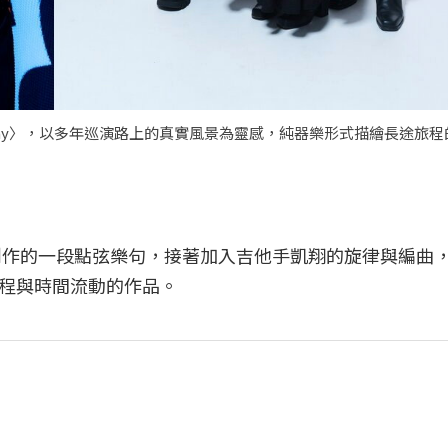
way〉，以多年巡演路上的真實風景為靈感，純器樂形式描繪長途旅
期間創作的一段點弦樂句，接著加入吉他手凱翔的旋律與編曲
程與時間流動的作品。