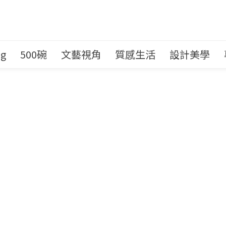
ng
500碗
文藝視角
質感生活
設計美學