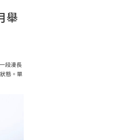
月舉
以一段漫長
狀態。單