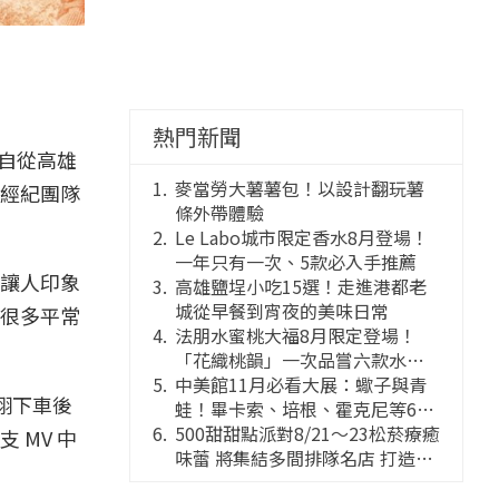
熱門新聞
親自從高雄
麥當勞大薯薯包！以設計翻玩薯
經紀團隊
條外帶體驗
Le Labo城市限定香水8月登場！
一年只有一次、5款必入手推薦
讓人印象
高雄鹽埕小吃15選！走進港都老
城從早餐到宵夜的美味日常
很多平常
法朋水蜜桃大福8月限定登場！
「花織桃韻」一次品嘗六款水蜜
桃花果大福
中美館11月必看大展：蠍子與青
翔下車後
蛙！畢卡索、培根、霍克尼等66
件國巨典藏亮相
500甜甜點派對8/21～23松菸療癒
MV 中
味蕾 將集結多間排隊名店 打造靈
感創意的舞台