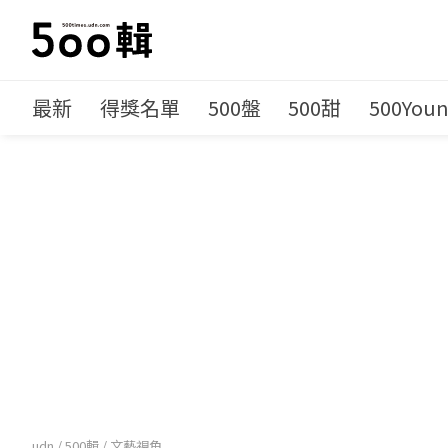
最新
得獎名單
500盤
500甜
500You
udn
/
500輯
/
文藝視角