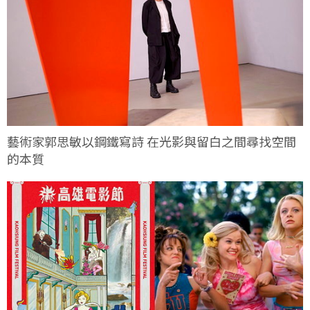
藝術家郭思敏以鋼鐵寫詩 在光影與留白之間尋找空間
的本質