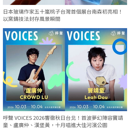
日本玻璃作家五十嵐桃子台灣首個展台南森初亮相！
以窯鑄技法封存風景瞬間
呼聲 VOICES 2026響徹秋日台北！首波夢幻陣容竇靖
童、盧廣仲、漢堡黃，十月唱進大佳河濱公園