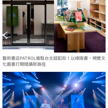
藝術書店PATROL進駐台北鈕釦街！以絕版書、視覺文
化選書打開閱讀新路徑