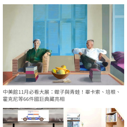
中美館11月必看大展：蠍子與青蛙！畢卡索、培根、
霍克尼等66件國巨典藏亮相