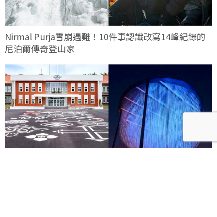
Nirmal Purja雪崩遇難！10件事認識改寫14峰紀錄的
尼泊爾傳奇登山家
文化空總「晴空季2026」8月登場！16件藝術裝置點