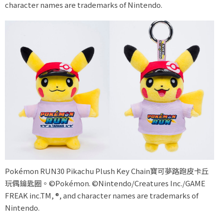
character names are trademarks of Nintendo.
Pokémon RUN30 Pikachu Plush Key Chain寶可夢路跑皮卡丘
玩偶鑰匙圈。©Pokémon. ©Nintendo/Creatures Inc./GAME
FREAK inc.TM, ®, and character names are trademarks of
Nintendo.