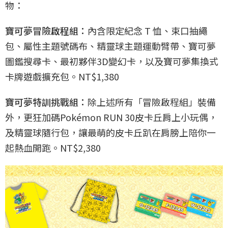
物：
寶可夢冒險啟程組：
內含限定紀念 T 恤、束口抽繩
包、屬性主題號碼布、精靈球主題運動臂帶、寶可夢
圖鑑搜尋卡、最初夥伴3D變幻卡，以及寶可夢集換式
卡牌遊戲擴充包。NT$1,380
寶可夢特訓挑戰組：
除上述所有「冒險啟程組」裝備
外，更狂加碼Pokémon RUN 30皮卡丘肩上小玩偶，
及精靈球隨行包，讓最萌的皮卡丘趴在肩膀上陪你一
起熱血開跑。NT$2,380