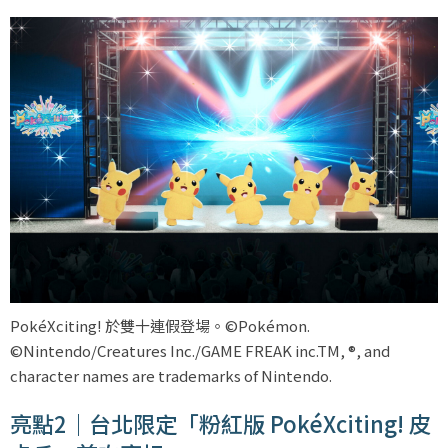
PokéXciting! 於雙十連假登場。©Pokémon.
©Nintendo/Creatures Inc./GAME FREAK inc.TM, ®, and
character names are trademarks of Nintendo.
亮點2｜台北限定「粉紅版 PokéXciting! 皮