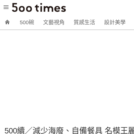
500碗
文藝視角
質感生活
設計美學
500續／減少海廢、自備餐具 名模