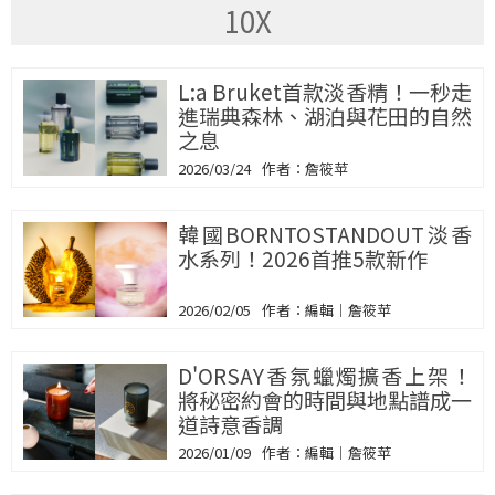
10X
L:a Bruket首款淡香精！一秒走
進瑞典森林、湖泊與花田的自然
之息
2026/03/24
詹筱苹
韓國BORNTOSTANDOUT淡香
水系列！2026首推5款新作
2026/02/05
編輯｜詹筱苹
D'ORSAY香氛蠟燭擴香上架！
將秘密約會的時間與地點譜成一
道詩意香調
2026/01/09
編輯｜詹筱苹