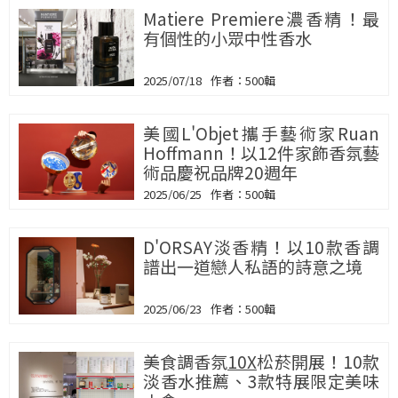
Matiere Premiere濃香精！最
有個性的小眾中性香水
2025/07/18
500輯
美國L'Objet攜手藝術家Ruan
Hoffmann！以12件家飾香氛藝
術品慶祝品牌20週年
2025/06/25
500輯
D'ORSAY淡香精！以10款香調
譜出一道戀人私語的詩意之境
2025/06/23
500輯
美食調香氛
10X
松菸開展！10款
淡香水推薦、3款特展限定美味