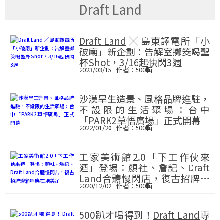
Draft Land
Draft Land
╳ 島東譯電所「小
破廟」新企劃：告解室擲筊喝聖
杯Shot，3/16起快閃3週
2023/03/15
500輯
沙漠旱生造景、風格品牌進駐，
不設限的生活聚場：台中
「PARK2草悟廣場」正式開幕
2022/01/20
500輯
工家美術館2.0「下工作伙來
迺」登場：顏社、詹記、
Draft
Land
合體慢閃店，復古招牌燈
2020/12/02
500輯
箱呼應在地美好
500趴才喝得到！
Draft Land
專