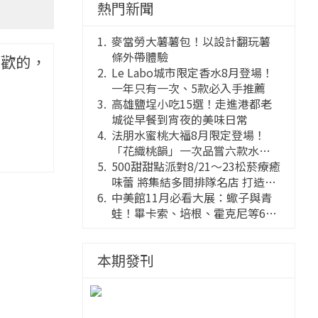
熱門新聞
麥當勞大薯薯包！以設計翻玩薯
條外帶體驗
喜歡的，
Le Labo城市限定香水8月登場！
一年只有一次、5款必入手推薦
高雄鹽埕小吃15選！走進港都老
城從早餐到宵夜的美味日常
法朋水蜜桃大福8月限定登場！
「花織桃韻」一次品嘗六款水蜜
桃花果大福
500甜甜點派對8/21～23松菸療癒
味蕾 將集結多間排隊名店 打造靈
感創意的舞台
中美館11月必看大展：蠍子與青
蛙！畢卡索、培根、霍克尼等66
件國巨典藏亮相
本期發刊