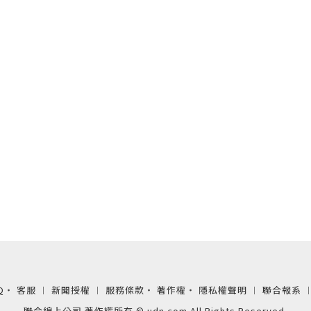
Q
‧
客服
︱
新聞授權
︱
服務條款
‧
著作權
‧
隱私權聲明
︱
聯合報系
聯合線上公司 著作權所有 © udn.com All Rights Reserved.