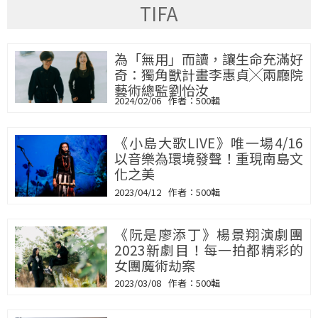
TIFA
為「無用」而讀，讓生命充滿好
奇：獨角獸計畫李惠貞╳兩廳院
藝術總監劉怡汝
2024/02/06
500輯
《小島大歌LIVE》唯一場4/16
以音樂為環境發聲！重現南島文
化之美
2023/04/12
500輯
《阮是廖添丁》楊景翔演劇團
2023新劇目！每一拍都精彩的
女團魔術劫案
2023/03/08
500輯