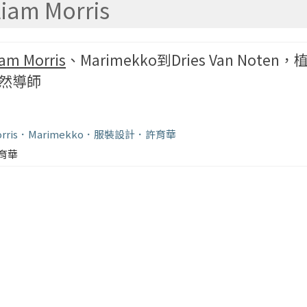
liam Morris
iam Morris
、Marimekko到Dries Van Noten
然導師
rris
Marimekko
服裝設計
許育華
育華