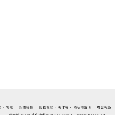
Q
‧
客服
︱
新聞授權
︱
服務條款
‧
著作權
‧
隱私權聲明
︱
聯合報系
聯合線上公司 著作權所有 © udn.com All Rights Reserved.