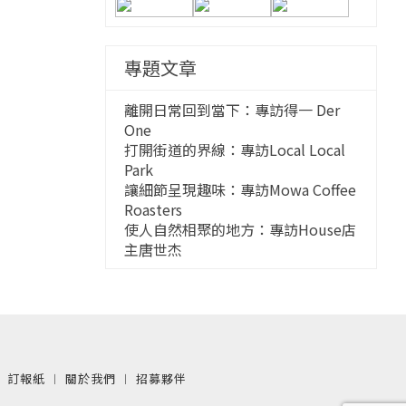
專題文章
離開日常回到當下：專訪得一 Der
One
打開街道的界線：專訪Local Local
Park
讓細節呈現趣味：專訪Mowa Coffee
Roasters
使人自然相聚的地方：專訪House店
主唐世杰
︱
訂報紙
︱
關於我們
︱
招募夥伴