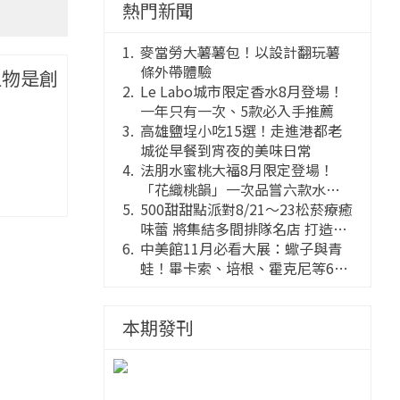
熱門新聞
麥當勞大薯薯包！以設計翻玩薯
條外帶體驗
，植物是創
Le Labo城市限定香水8月登場！
一年只有一次、5款必入手推薦
高雄鹽埕小吃15選！走進港都老
城從早餐到宵夜的美味日常
法朋水蜜桃大福8月限定登場！
「花織桃韻」一次品嘗六款水蜜
桃花果大福
500甜甜點派對8/21～23松菸療癒
味蕾 將集結多間排隊名店 打造靈
感創意的舞台
中美館11月必看大展：蠍子與青
蛙！畢卡索、培根、霍克尼等66
件國巨典藏亮相
本期發刊