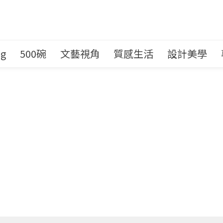
ng
500碗
文藝視角
質感生活
設計美學