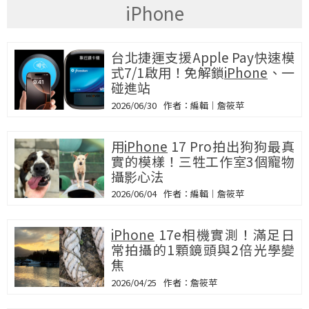
iPhone
台北捷運支援Apple Pay快速模
式7/1啟用！免解鎖
iPhone
、一
碰進站
2026/06/30
編輯｜詹筱苹
用
iPhone
17 Pro拍出狗狗最真
實的模樣！三牲工作室3個寵物
攝影心法
2026/06/04
編輯｜詹筱苹
iPhone
17e相機實測！滿足日
常拍攝的1顆鏡頭與2倍光學變
焦
2026/04/25
詹筱苹