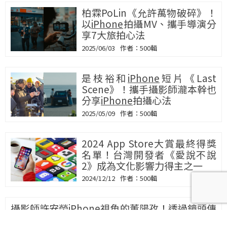
柏霖PoLin《允許萬物破碎》！
以
iPhone
拍攝MV、攜手導演分
享7大旅拍心法
2025/06/03
500輯
是枝裕和
iPhone
短片《Last
Scene》！攜手攝影師瀧本幹也
分享
iPhone
拍攝心法
2025/05/09
500輯
2024 App Store大賞最終得獎
名單！台灣開發者《愛說不說
2》成為文化影響力得主之一
2024/12/12
500輯
攝影師許安榮iPhone視角的董
陽孜！透過鏡頭傳遞書法家對文