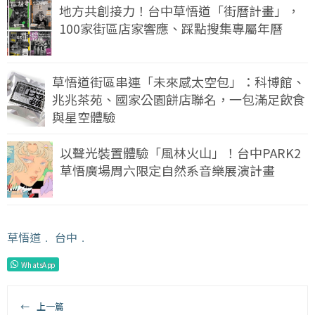
地方共創接力！台中草悟道「街曆計畫」，
100家街區店家響應、踩點搜集專屬年曆
草悟道街區串連「未來感太空包」：科博館、
兆兆茶苑、國家公園餅店聯名，一包滿足飲食
與星空體驗
以聲光裝置體驗「風林火山」！台中PARK2
草悟廣場周六限定自然系音樂展演計畫
草悟道
﹒
台中
﹒
WhatsApp
←
上一篇