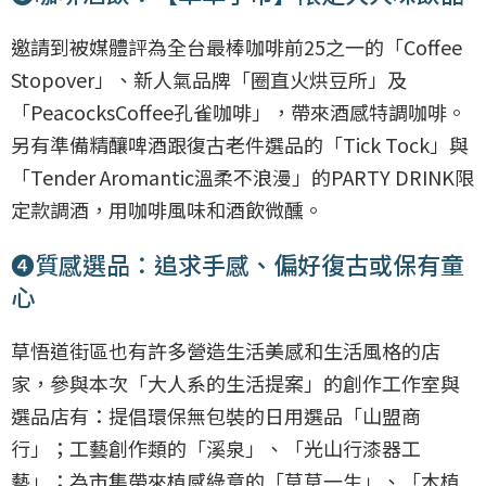
邀請到被媒體評為全台最棒咖啡前25之一的「Coffee
Stopover」、新人氣品牌「圈直火烘豆所」及
「PeacocksCoffee孔雀咖啡」，帶來酒感特調咖啡。
另有準備精釀啤酒跟復古老件選品的「Tick Tock」與
「Tender Aromantic溫柔不浪漫」的PARTY DRINK限
定款調酒，用咖啡風味和酒飲微醺。
❹質感選品：追求手感、偏好復古或保有童
心
草悟道街區也有許多營造生活美感和生活風格的店
家，參與本次「大人系的生活提案」的創作工作室與
選品店有：提倡環保無包裝的日用選品「山盟商
行」；工藝創作類的「溪泉」、「光山行漆器工
藝」；為市集帶來植感綠意的「草草一生」、「木植