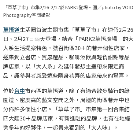
「草草了市」市集2/26-2/27於PARK2登場。圖／photo by VOID
Photography空間攝影
草悟道
生活圈首波主題市集「草草了市」在連假2月26
日、2月27日兩天登場，結合「PARK2草悟廣場」的大
人系生活提案特色，號召街區30＋的巷弄個性店家，
邀集獨立書店、質感選品、咖啡酒飲與輕食甜點等品
牌店家，以「大人系」為延伸發想主題帶來限定商
品，讓參與者感受這些隱身巷弄的店家帶來的驚喜。
位於
台中
市西區的草悟道，除了有適合散步騎行的綠
園道、密度高的藝文空間之外，周邊的街區巷弄中也
分佈許多個性小店。「草草了市」市集第一回合集結
四大類30＋品牌店家，有新進駐的品牌，也有在地經
營多年的好夥伴，一起帶來獨到的「大人味」。