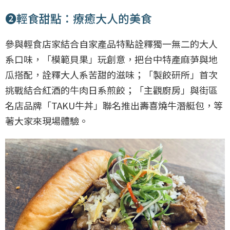
❷輕食甜點：療癒大人的美食
參與輕食店家結合自家產品特點詮釋獨一無二的大人
系口味，「模範貝果」玩創意，把台中特產麻芛與地
瓜搭配，詮釋大人系苦甜的滋味；「製餃研所」首次
挑戰結合紅酒的牛肉日系煎餃；「主觀廚房」與街區
名店品牌「TAKU牛丼」聯名推出壽喜燒牛潛艇包，等
著大家來現場體驗。