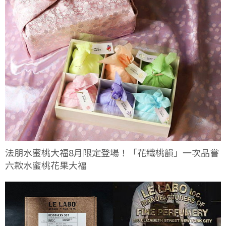
法朋水蜜桃大福8月限定登場！「花織桃韻」一次品嘗
六款水蜜桃花果大福