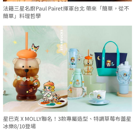
法籍三星名廚Paul Pairet揮軍台北 帶來「簡單，從不
簡單」料理哲學
星巴克 X MOLLY聯名！3款專屬造型、特調草莓布蕾星
冰樂8/10登場