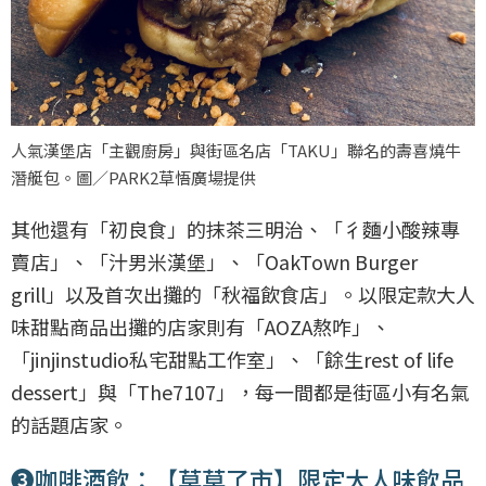
人氣漢堡店「主觀廚房」與街區名店「TAKU」聯名的壽喜燒牛
潛艇包。圖／PARK2草悟廣場提供
其他還有「初良食」的抹茶三明治、「彳麵小酸辣專
賣店」、「汁男米漢堡」、「OakTown Burger
grill」以及首次出攤的「秋福飲食店」。以限定款大人
味甜點商品出攤的店家則有「AOZA熬咋」、
「jinjinstudio私宅甜點工作室」、「餘生rest of life
dessert」與「The7107」，每一間都是街區小有名氣
的話題店家。
❸咖啡酒飲：【草草了市】限定大人味飲品