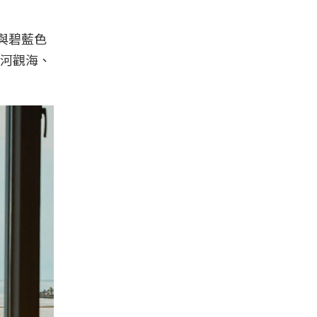
與碧藍色
河觀海、