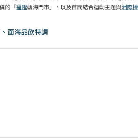
貌的「
福隆
觀海門市」，以及首間結合運動主題與
洲際棒
高、面海品飲特調