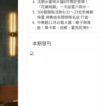
法朋水蜜桃大福8月限定登場！
「花織桃韻」一次品嘗六款水蜜
桃花果大福
500甜甜點派對8/21～23松菸療癒
味蕾 將集結多間排隊名店 打造靈
感創意的舞台
中美館11月必看大展：蠍子與青
蛙！畢卡索、培根、霍克尼等66
件國巨典藏亮相
本期發刊