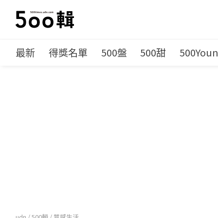
最新
得獎名單
500盤
500甜
500You
udn
/
500輯
/
質感生活