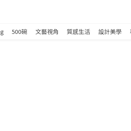
ng
500碗
文藝視角
質感生活
設計美學