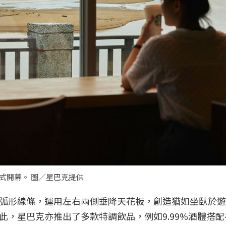
式開幕。 圖／星巴克提供
弧形線條，運用左右兩側垂降天花板，創造猶如坐臥於遊
，星巴克亦推出了多款特調飲品，例如9.99%酒體搭配