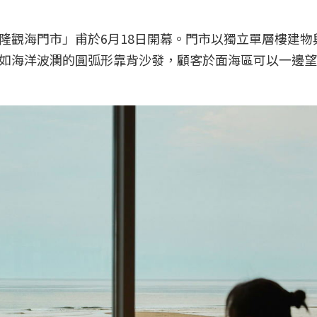
隆觀海門市」甫於6月18日開幕。門市以獨立單層樓建物
如海洋波瀾的圓弧形靠背沙發，顧客於面海區可以一邊望