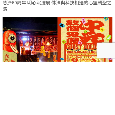
慈濟60周年 明心沉浸展 佛法與科技相遇的心靈朝聖之
路
《Ghost Holiday 中元，放個鬼假！》以三大主題打造
西門町摩登夜間鬼祭