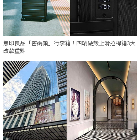
無印良品「密碼鎖」行李箱！四輪硬殼止滑拉桿箱3大
改款重點