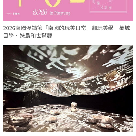
2026南國漫讀節「南國的玩美日常」翻玩美學 萬城
目學、妹島和世驚豔