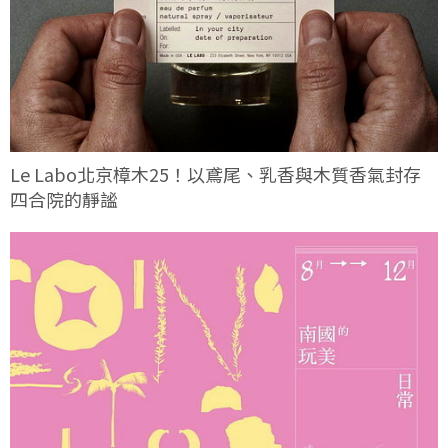
Le Labo北京樟木25！以鳶尾、乳香與木質香氣封存
四合院的靜謐