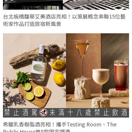
台北板橋馥華艾美酒店亮相！以策展概念串聯15位藝
術家作品打造旅宿新風景
希臘乳香樹脂酒亮相！攜手Testing Room、The
Public House推8款限定調酒