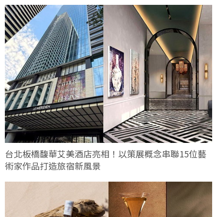
台北板橋馥華艾美酒店亮相！以策展概念串聯15位藝
術家作品打造旅宿新風景