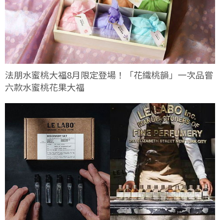
法朋水蜜桃大福8月限定登場！「花織桃韻」一次品嘗
六款水蜜桃花果大福