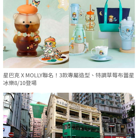
星巴克 X MOLLY聯名！3款專屬造型、特調草莓布蕾星
冰樂8/10登場