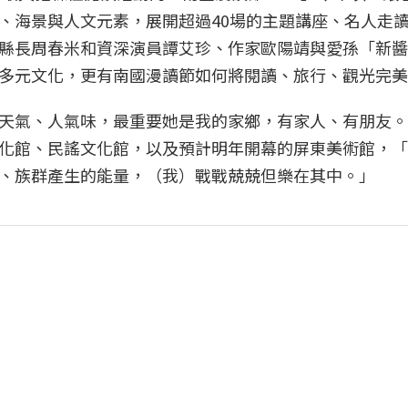
、海景與人文元素，展開超過40場的主題講座、名人走
縣長周春米和資深演員譚艾珍、作家歐陽靖與愛孫「新醬
多元文化，更有南國漫讀節如何將閱讀、旅行、觀光完美
天氣、人氣味，最重要她是我的家鄉，有家人、有朋友。
化館、民謠文化館，以及預計明年開幕的屏東美術館，「
、族群產生的能量，（我）戰戰兢兢但樂在其中。」