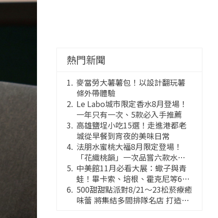
熱門新聞
麥當勞大薯薯包！以設計翻玩薯
條外帶體驗
Le Labo城市限定香水8月登場！
一年只有一次、5款必入手推薦
高雄鹽埕小吃15選！走進港都老
城從早餐到宵夜的美味日常
法朋水蜜桃大福8月限定登場！
「花織桃韻」一次品嘗六款水蜜
桃花果大福
中美館11月必看大展：蠍子與青
蛙！畢卡索、培根、霍克尼等66
件國巨典藏亮相
500甜甜點派對8/21～23松菸療癒
味蕾 將集結多間排隊名店 打造靈
感創意的舞台