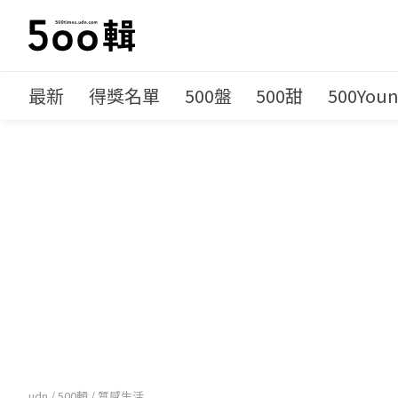
最新
得獎名單
500盤
500甜
500You
udn
/
500輯
/
質感生活