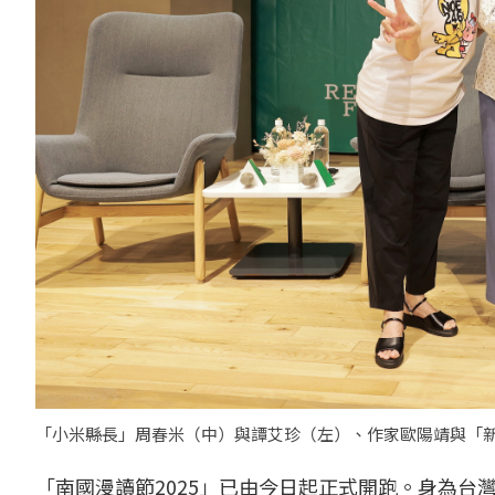
「小米縣長」周春米（中）與譚艾珍（左）、作家歐陽靖與「
「南國漫讀節2025」已由今日起正式開跑。身為台灣