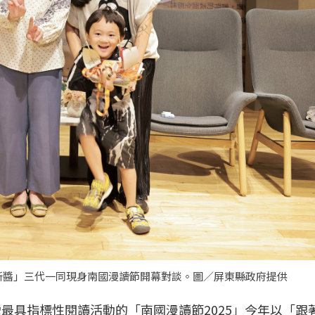
新醬」三代一同現身南國漫讀節開幕對談。圖／屏東縣政府提供
最具指標性閱讀活動的「南國漫讀節2025」今年以「跟著