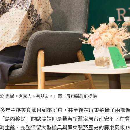
我的家鄉，有家人、有朋友。」圖／屏東縣政府提供
0多年主持美食節目到來屏東，甚至還在屏東拍攝了兩部
「島內移民」的歐陽靖則是帶著新醬定居台南安平，在豐
海生館、完整保留大型機具與屏東製菸歷史的屏東菸廠19