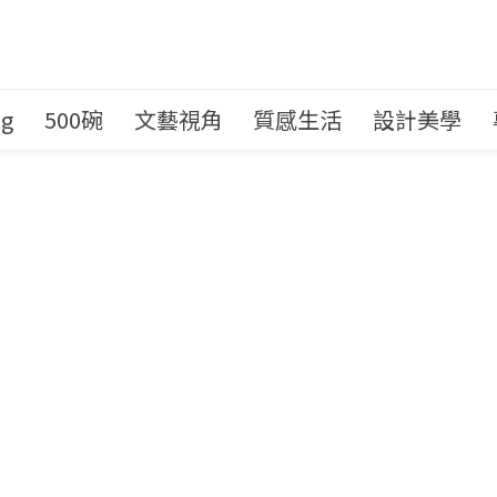
ng
500碗
文藝視角
質感生活
設計美學