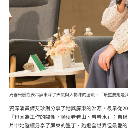
周春米感性表示屏東除了天氣與人情味的溫暖，「最重要她是
資深演員譚艾珍則分享了她與屏東的淵源，最早從2
「也因為工作的關係，順便看看山、看看水」；自稱
片中她陸續分享了屏東的墾丁、跑遍全世界但最愛的