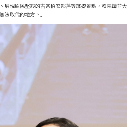
、展現原民堅毅的古茶柏安部落等旅遊景點，歐陽靖並大
無法取代的地方。」