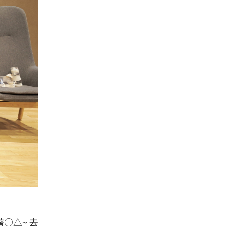
○△~ 去