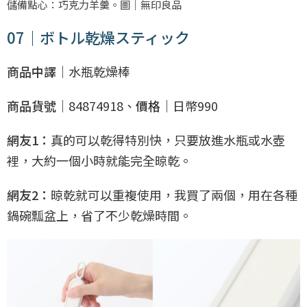
儲備點心：巧克力羊羹。圖｜無印良品
07｜ボトル乾燥スティック
商品中譯｜
水瓶乾燥棒
商品貨號｜
84874918、
價格｜
日幣990
網友1：
真的可以乾得特別快，只要放進水瓶或水壺
裡，大約一個小時就能完全晾乾。
網友2：
晾乾就可以重複使用，我買了兩個，用在各種
鍋碗瓢盆上，省了不少乾燥時間。