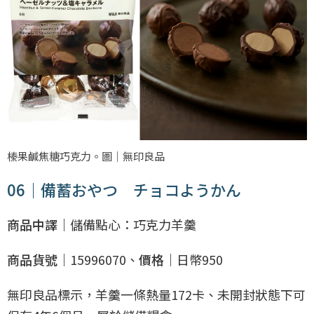
榛果鹹焦糖巧克力。圖｜無印良品
06｜備蓄おやつ チョコようかん
商品中譯｜
儲備點心：巧克力羊羹
商品貨號｜
15996070、
價格｜
日幣950
無印良品標示，羊羹一條熱量172卡、未開封狀態下可