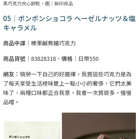
黑巧克力夾心餅乾。圖｜無印良品
05｜ボンボンショコラ ヘーゼルナッツ＆塩
キャラメル
商品中譯｜
榛果鹹焦糖巧克力
商品貨號｜
83828318、
價格｜
日幣550
網友：
犒勞一下自己的好選擇，我買這些巧克力是為
了每天享受生活裡味覺上一點小小的奢侈，它們太美
味了，兩種口味都正合我意，我會一次買很多，慢慢
品嚐。