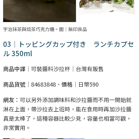
宇治抹茶與焙茶巧克力糖。圖｜無印良品
03｜トッピングカップ付き ランチカプセ
ル 350ml
商品中譯｜
可裝醬料沙拉杯｜台灣有販售
商品貨號｜
84683848、
價格｜
日幣590
網友：
可以另外添加調味料和沙拉醬而不用一開始就
淋在上面，帶沙拉去上班時，能在食用時再加沙拉醬
真是太棒了，這種容器比較少見，容量也相當可觀，
非常實用。