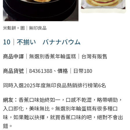
米鬆餅。圖｜無印良品
10｜不揃い バナナバウム
商品中譯｜
無選別香蕉年輪蛋糕｜台灣有販售
商品貨號｜
84361388、
價格｜
日幣180
同時入選2025年度無印良品熱銷排行榜第6名
網友：
香蕉口味始終如一，口感不乾澀，略帶嚼勁，
入口即化，美味無比。無選別年輪蛋糕有很多種口
味，如果難以抉擇，就買香蕉口味的吧，絕對不會出
錯。