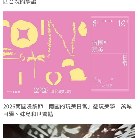
四合院的靜謐
2026南國漫讀節「南國的玩美日常」翻玩美學 萬城
目學、妹島和世驚豔