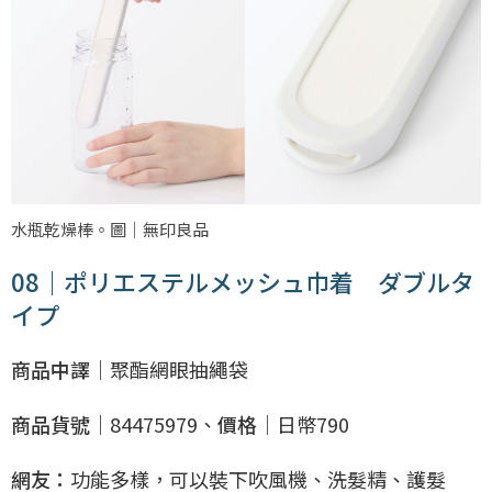
水瓶乾燥棒。圖｜無印良品
08｜ポリエステルメッシュ巾着 ダブルタ
イプ
商品中譯｜
聚酯網眼抽繩袋
商品貨號｜
84475979、
價格｜
日幣790
網友：
功能多樣，可以裝下吹風機、洗髮精、護髮