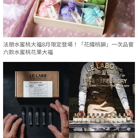
法朋水蜜桃大福8月限定登場！「花織桃韻」一次品嘗
六款水蜜桃花果大福