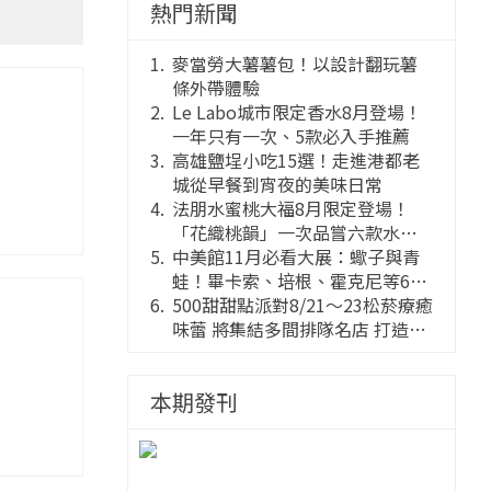
熱門新聞
麥當勞大薯薯包！以設計翻玩薯
條外帶體驗
Le Labo城市限定香水8月登場！
一年只有一次、5款必入手推薦
高雄鹽埕小吃15選！走進港都老
城從早餐到宵夜的美味日常
法朋水蜜桃大福8月限定登場！
「花織桃韻」一次品嘗六款水蜜
桃花果大福
中美館11月必看大展：蠍子與青
蛙！畢卡索、培根、霍克尼等66
件國巨典藏亮相
500甜甜點派對8/21～23松菸療癒
味蕾 將集結多間排隊名店 打造靈
感創意的舞台
本期發刊