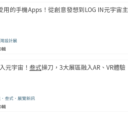
用的手機Apps！從創意發想到LOG IN元宇宙
2台灣設計展
00輯
G登入元宇宙！
叁式
操刀，3大展區融入AR、VR體驗
雄
叁式
展覽新訊
00輯