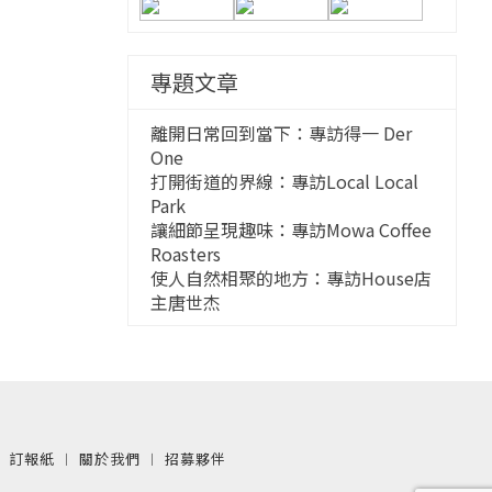
專題文章
離開日常回到當下：專訪得一 Der
One
打開街道的界線：專訪Local Local
Park
讓細節呈現趣味：專訪Mowa Coffee
Roasters
使人自然相聚的地方：專訪House店
主唐世杰
︱
訂報紙
︱
關於我們
︱
招募夥伴