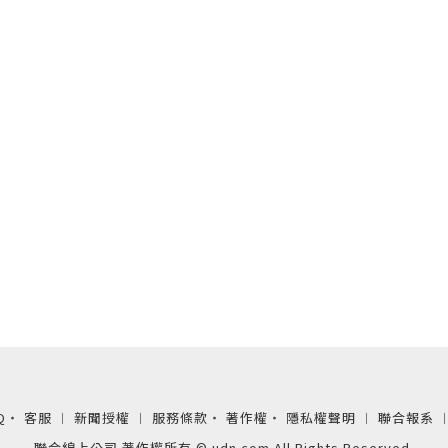
Q
‧
客服
︱
新聞授權
︱
服務條款
‧
著作權
‧
隱私權聲明
︱
聯合報系
聯合線上公司 著作權所有 © udn.com All Rights Reserved.