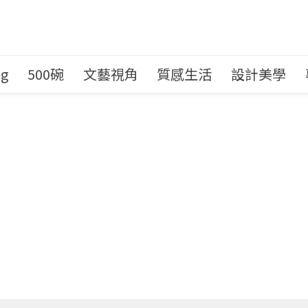
ng
500碗
文藝視角
質感生活
設計美學