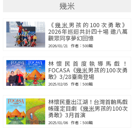
幾米
《
幾米
男孩的100次勇敢》
2026年巡迴共計四十場 邀八萬
觀眾同享夢幻回憶
2026/01/21
500輯
林懷民首度執導馬戲！
FOCASA《
幾米
男孩的100次勇
敢》3/28臺南登場
2025/02/05
500輯
林懷民重出江湖！台灣首齣馬戲
帳篷定目劇《
幾米
男孩的100次
勇敢》3月首演
2025/01/06
500輯