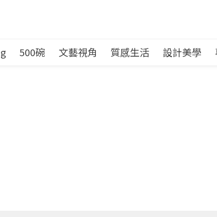
ng
500碗
文藝視角
質感生活
設計美學