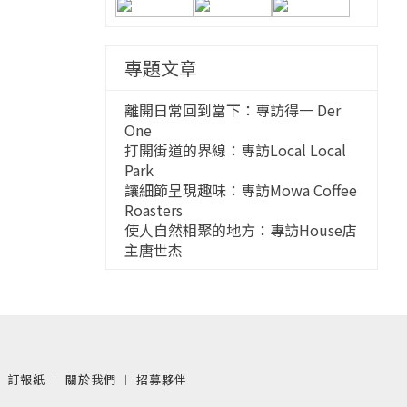
專題文章
離開日常回到當下：專訪得一 Der
One
打開街道的界線：專訪Local Local
Park
讓細節呈現趣味：專訪Mowa Coffee
Roasters
使人自然相聚的地方：專訪House店
主唐世杰
︱
訂報紙
︱
關於我們
︱
招募夥伴