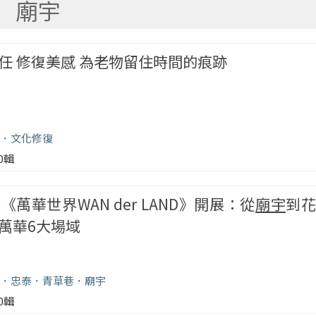
廟宇
任 修復美感 為老物留住時間的痕跡
文化修復
00輯
萬華世界WAN der LAND》開展：從
廟宇
到
萬華6大場域
忠泰
青草巷
廟宇
00輯