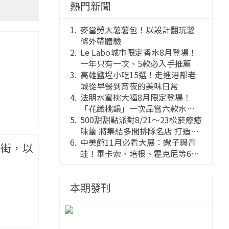
熱門新聞
麥當勞大薯薯包！以設計翻玩薯
條外帶體驗
Le Labo城市限定香水8月登場！
一年只有一次、5款必入手推薦
高雄鹽埕小吃15選！走進港都老
城從早餐到宵夜的美味日常
法朋水蜜桃大福8月限定登場！
「花織桃韻」一次品嘗六款水蜜
桃花果大福
500甜甜點派對8/21～23松菸療癒
味蕾 將集結多間排隊名店 打造靈
感創意的舞台
中美館11月必看大展：蠍子與青
花街，以
蛙！畢卡索、培根、霍克尼等66
件國巨典藏亮相
本期發刊