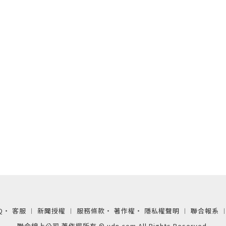
Q
‧
客服
︱
新聞授權
︱
服務條款
‧
著作權
‧
隱私權聲明
︱
聯合報系
聯合線上公司 著作權所有 © udn.com All Rights Reserved.