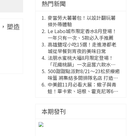
熱門新聞
麥當勞大薯薯包！以設計翻玩薯
條外帶體驗
韻，塑造
Le Labo城市限定香水8月登場！
一年只有一次、5款必入手推薦
高雄鹽埕小吃15選！走進港都老
城從早餐到宵夜的美味日常
法朋水蜜桃大福8月限定登場！
「花織桃韻」一次品嘗六款水蜜
桃花果大福
500甜甜點派對8/21～23松菸療癒
味蕾 將集結多間排隊名店 打造靈
感創意的舞台
中美館11月必看大展：蠍子與青
蛙！畢卡索、培根、霍克尼等66
件國巨典藏亮相
本期發刊