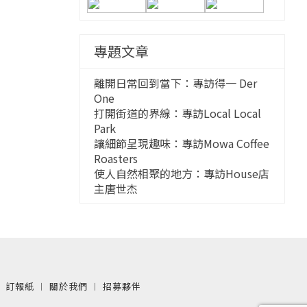
專題文章
離開日常回到當下：專訪得一 Der
One
打開街道的界線：專訪Local Local
Park
讓細節呈現趣味：專訪Mowa Coffee
Roasters
使人自然相聚的地方：專訪House店
主唐世杰
︱
訂報紙
︱
關於我們
︱
招募夥伴