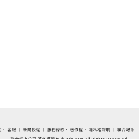
Q
‧
客服
︱
新聞授權
︱
服務條款
‧
著作權
‧
隱私權聲明
︱
聯合報系
聯合線上公司 著作權所有 © udn.com All Rights Reserved.