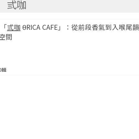
弎咖
所「
弎咖
θRICA CAFE」：從前段香氣到入喉尾
空間
00輯