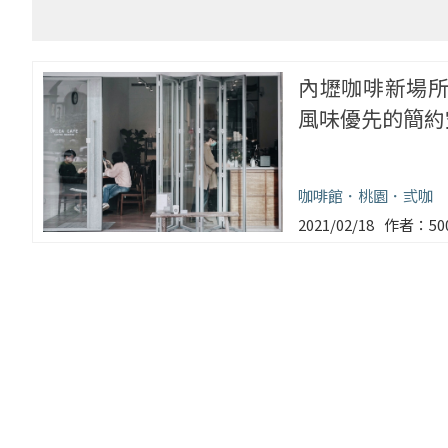
內壢咖啡新場
風味優先的簡約
咖啡館
桃園
弎咖
2021/02/18
5