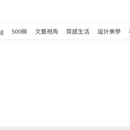
ng
500碗
文藝視角
質感生活
設計美學