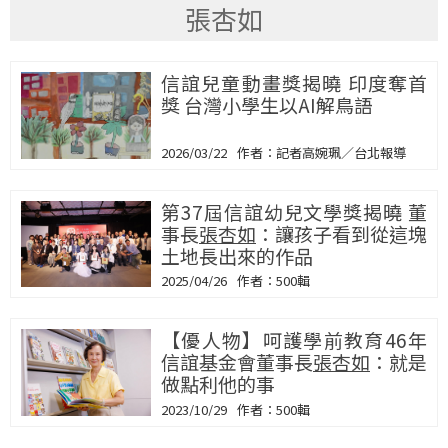
張杏如
信誼兒童動畫獎揭曉 印度奪首
獎 台灣小學生以AI解鳥語
2026/03/22
記者高婉珮／台北報導
第37屆信誼幼兒文學獎揭曉 董
事長
張杏如
：讓孩子看到從這塊
土地長出來的作品
2025/04/26
500輯
【優人物】呵護學前教育46年
信誼基金會董事長
張杏如
：就是
做點利他的事
2023/10/29
500輯