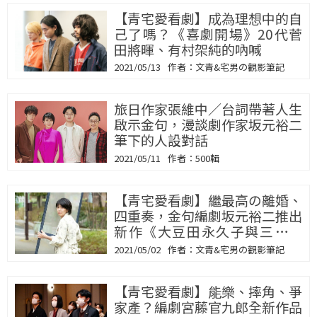
【青宅愛看劇】成為理想中的自
己了嗎？《喜劇開場》20代菅
田將暉、有村架純的吶喊
2021/05/13
文青&宅男の觀影筆記
旅日作家張維中／台詞帶著人生
啟示金句，漫談劇作家坂元裕二
筆下的人設對話
2021/05/11
500輯
【青宅愛看劇】繼最高の離婚、
四重奏，金句編劇坂元裕二推出
新作《大豆田永久子與三個前
夫》
2021/05/02
文青&宅男の觀影筆記
【青宅愛看劇】能樂、摔角、爭
家產？編劇宮藤官九郎全新作品