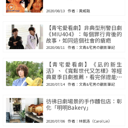
2020/08/13
黃威融
【青宅愛看劇】非典型刑警日劇
《MIU404》：每個罪行背後的
故事，如同這個社會的瘡疤
2020/08/11
文青&宅男の觀影筆記
【青宅愛看劇】《凪的新生
活》、《寬鬆世代又怎樣》等經
典夏季日劇推薦，看完保證能量
滿點！
2020/07/14
文青&宅男の觀影筆記
彷彿日劇場景的手作麵包店：彰
化「明明Bakery」
2020/07/06
林凱洛（Carol Lin）