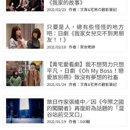
《我家的故事》
2021/02/23
文青&宅男の觀影筆記
只要是人，總有些怪怪的地方
吧：日劇《我家女兒交不到男朋
友！！》
2021/02/18
家安老師
【青宅愛看劇】我不想努力只想
平凡，日劇《Oh My Boss！戀
愛放別冊》致沒有夢想的社畜
2021/01/24
文青&宅男の觀影筆記
旅日作家張維中／因《今際之國
的闖關者》再度蔚為話題的「澀
谷站前交叉口」
2021/01/19
500輯