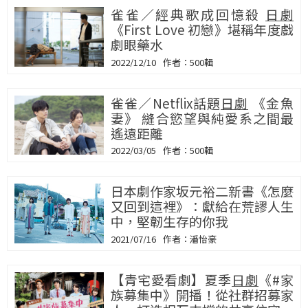
雀雀／經典歌成回憶殺
日劇
《First Love 初戀》堪稱年度戲
劇眼藥水
2022/12/10
500輯
雀雀／Netflix話題
日劇
《金魚
妻》 縫合慾望與純愛系之間最
遙遠距離
2022/03/05
500輯
日本劇作家坂元裕二新書《怎麼
又回到這裡》：獻給在荒謬人生
中，堅韌生存的你我
2021/07/16
潘怡豪
【青宅愛看劇】夏季
日劇
《#家
族募集中》開播！從社群招募家