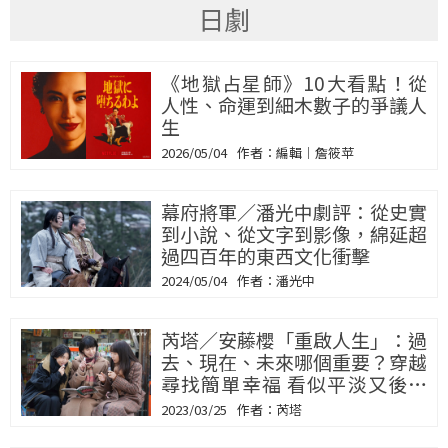
日劇
《地獄占星師》10大看點！從
人性、命運到細木數子的爭議人
生
2026/05/04
編輯｜詹筱苹
幕府將軍／潘光中劇評：從史實
到小說、從文字到影像，綿延超
過四百年的東西文化衝擊
2024/05/04
潘光中
芮塔／安藤櫻「重啟人生」：過
去、現在、未來哪個重要？穿越
尋找簡單幸福 看似平淡又後座
力足
2023/03/25
芮塔