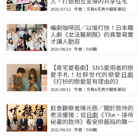
人，打造相互支撐的共享住宅
2021/07/12
文青&宅男の觀影筆記
編劇咖啡因／以慢打快！日本職
人劇《女法醫朝顏》的真摯寫實
才讓人動容
2021/06/19
500輯
【青宅愛看劇】SNS愛用者的戀
愛手札！社群世代的戀愛
日劇
《打扮的戀愛是有理由的》
2021/06/11
文青&宅男の觀影筆記
飲食觀察者陳元慈／關於款待的
老派優雅：從
日劇
《The・接待
秘書的款待》看安排飯局的職場
學問
2021/06/10
500輯