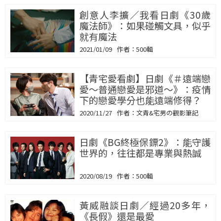
創意人李擴／我看日劇《30歲
魔法師》：如果碰觸文具，似乎
就有魔法
2021/01/09
500輯
【青宅愛看劇】日劇《＃遠端戀
愛～普通戀愛是邪道～》：疫情
下的戀愛學分也能遠端修得？
2020/11/27
文青&宅男の觀影筆記
日劇《BG終極保鏢2》：能守護
世界的，往往都是專業與熱誠
2020/08/19
500輯
黃威融談日劇／經過20多年，
《長假》還是最愛