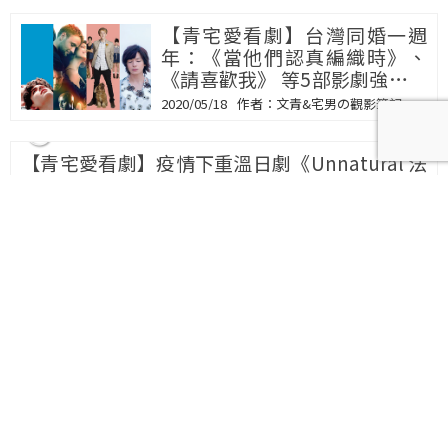
【青宅愛看劇】台灣同婚一週
年：《當他們認真編織時》、
《請喜歡我》 等5部影劇強力推
薦！
2020/05/18
文青&宅男の觀影筆記
【青宅愛看劇】疫情下重溫日劇
《Unnatural 法醫女王》：面
對疫情最可怕的不是病毒，是不
信任和獵巫
2020/04/28
文青&宅男の觀影筆記
【青宅愛看劇】日劇《無法成為
野獸的我們》：正因無法成為野
獸，所以無法想愛就愛
2020/04/21
文青&宅男の觀影筆記
【藝術生活】日劇《信用詐欺師
JP》美術商人篇：每次消費都