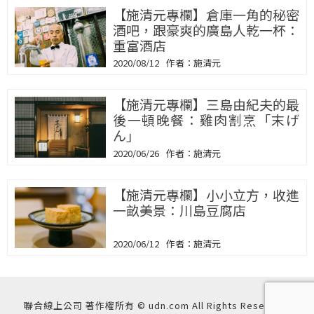
【施清元專欄】倉庫一角的秘密
酒吧，跟豪爽的廣島人乾一杯：
重富酒店
2020/08/12
施清元
【施清元專欄】三島由紀夫的最
後一頓晚餐：雞肉割烹「末げ
ん」
2020/06/26
施清元
【施清元專欄】小小立方，收進
一畝美景：川島豆腐店
2020/06/12
施清元
聯合線上公司 著作權所有 © udn.com All Rights Reserved.