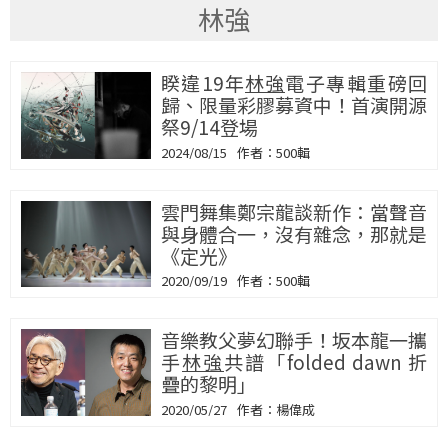
林強
睽違19年
林強
電子專輯重磅回
歸、限量彩膠募資中！首演開源
祭9/14登場
2024/08/15
500輯
雲門舞集鄭宗龍談新作：當聲音
與身體合一，沒有雜念，那就是
《定光》
2020/09/19
500輯
音樂教父夢幻聯手！坂本龍一攜
手
林強
共譜「folded dawn 折
疊的黎明」
2020/05/27
楊偉成