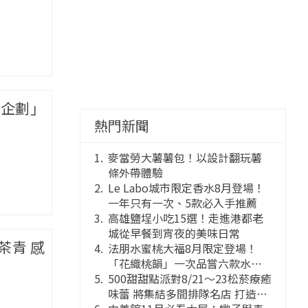
「企劃」
熱門新聞
麥當勞大薯薯包！以設計翻玩薯
條外帶體驗
Le Labo城市限定香水8月登場！
一年只有一次、5款必入手推薦
高雄鹽埕小吃15選！走進港都老
城從早餐到宵夜的美味日常
茶青 感
法朋水蜜桃大福8月限定登場！
「花織桃韻」一次品嘗六款水蜜
桃花果大福
500甜甜點派對8/21～23松菸療癒
味蕾 將集結多間排隊名店 打造靈