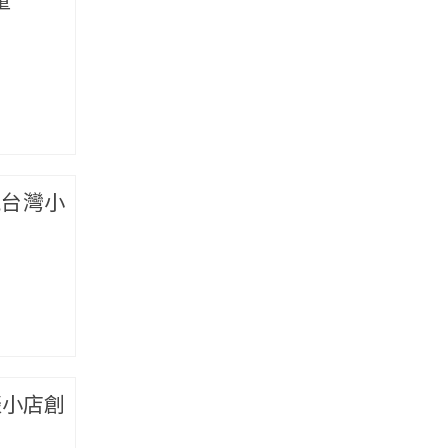
現台灣小
談小店創