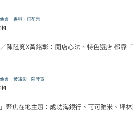
金會
書粥
印花樂
00輯
／陳陸寬X黃銘彰：開店心法、特色選店 都靠
金會
黃銘彰
陳陸寬
00輯
」聚焦在地主題：成功海銀行、可可雅米、坪林