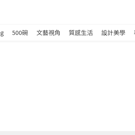
ng
500碗
文藝視角
質感生活
設計美學