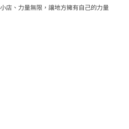
連小店、力量無限，讓地方擁有自己的力量
小店永豐計畫
00輯
豐75大事記，一路走來的時代記憶
永豐銀行
永豐基金會
00輯
ReWood森林循環湖口創生：用一棵樹開創