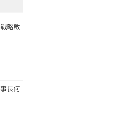
路戰略啟
董事長何