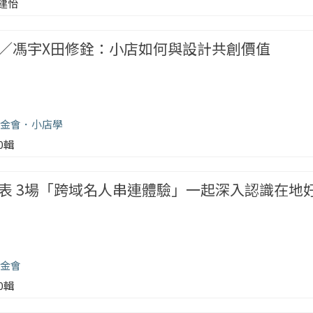
建怡
／馮宇X田修銓：小店如何與設計共創價值
金會
小店學
00輯
表 3場「跨域名人串連體驗」一起深入認識在地
金會
00輯