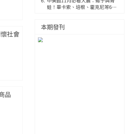
感創意的舞台
中美館11月必看大展：蠍子與青
蛙！畢卡索、培根、霍克尼等66
件國巨典藏亮相
本期發刊
關懷社會
商品