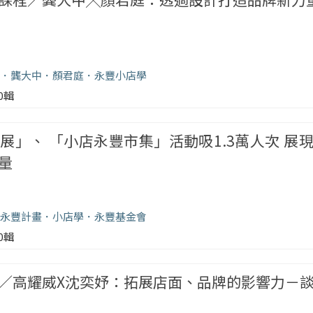
龔大中
顏君庭
永豐小店學
00輯
展」、 「小店永豐市集」活動吸1.3萬人次 展
量
永豐計畫
小店學
永豐基金會
00輯
／高耀威X沈奕妤：拓展店面、品牌的影響力－