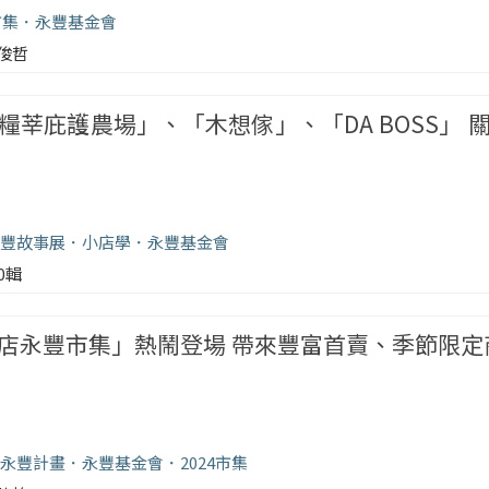
市集
永豐基金會
俊哲
糧莘庇護農場」、「木想傢」、「DA BOSS」 
豐故事展
小店學
永豐基金會
00輯
店永豐市集」熱鬧登場 帶來豐富首賣、季節限定
永豐計畫
永豐基金會
2024市集