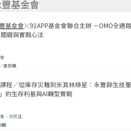
永豐基金會
豐基金會
╳91APP基金會聯合主辦 －OMO全通
長關鍵與實戰心法
會
／袁世珮
課程／從庫存災難到米其林綠星：永豐餘生技
」的生存利基與AI轉型實戰
會
何奕佳
00輯