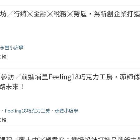
坊／行銷╳金融╳稅務╳勞雇，為新創企業打
永豐小店學
00輯
參訪／前進埔里Feeling18巧克力工房，茆師
路未來！
Feeling18巧克力工房
永豐小店學
00輯
課程／龔大中╳顏君庭：透過設計打造品牌新力