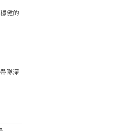
造穩健的
傅帶隊深
量