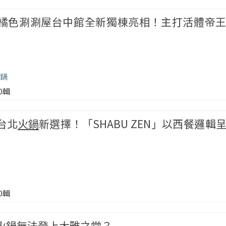
／橘色涮涮屋台中館全新獨棟亮相！主打活體帝
鍋
00輯
台北
火鍋
新選擇！「SHABU ZEN」以西餐邏輯
00輯
火鍋
無法登上大雅之堂？