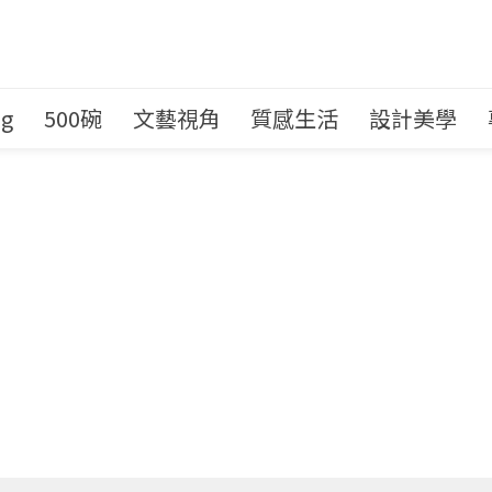
ng
500碗
文藝視角
質感生活
設計美學