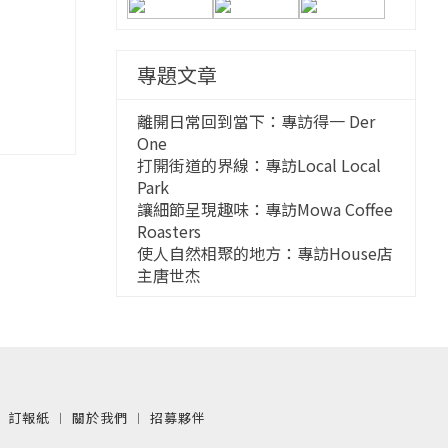
專題文章
離開日常回到當下：專訪得一 Der
One
打開街道的界線：專訪Local Local
Park
讓細節呈現趣味：專訪Mowa Coffee
Roasters
使人自然相聚的地方：專訪House店
主唐世杰
︱
訂報紙
︱
關於我們
︱
招募夥伴