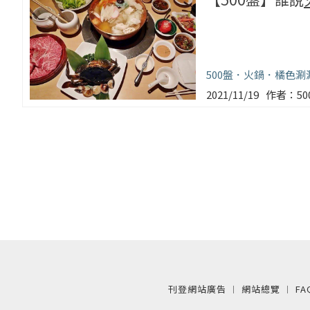
500盤
火鍋
橘色涮
2021/11/19
5
刊登網站廣告
︱
網站總覽
︱
FA