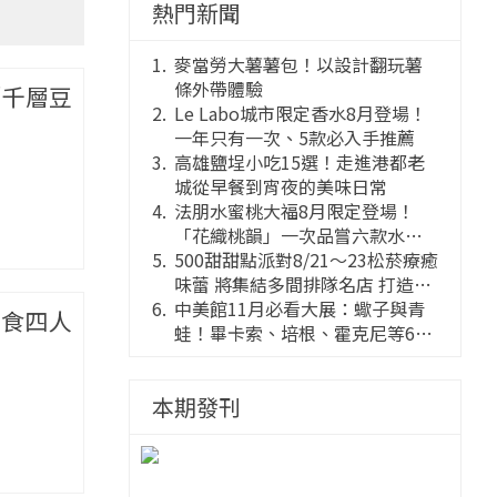
熱門新聞
麥當勞大薯薯包！以設計翻玩薯
條外帶體驗
「千層豆
Le Labo城市限定香水8月登場！
一年只有一次、5款必入手推薦
高雄鹽埕小吃15選！走進港都老
城從早餐到宵夜的美味日常
法朋水蜜桃大福8月限定登場！
「花織桃韻」一次品嘗六款水蜜
桃花果大福
500甜甜點派對8/21～23松菸療癒
味蕾 將集結多間排隊名店 打造靈
感創意的舞台
中美館11月必看大展：蠍子與青
四食四人
蛙！畢卡索、培根、霍克尼等66
件國巨典藏亮相
本期發刊