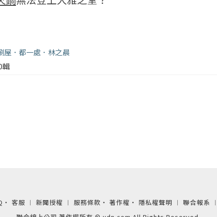
涮屋
都一處
林之晨
00輯
Q
‧
客服
︱
新聞授權
︱
服務條款
‧
著作權
‧
隱私權聲明
︱
聯合報系
聯合線上公司 著作權所有 © udn.com All Rights Reserved.