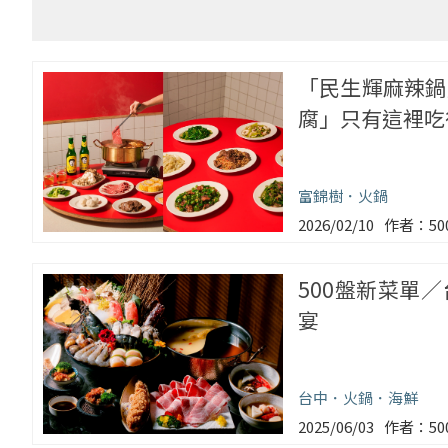
「民生輝麻辣鍋
腐」只有這裡吃
富錦樹
火鍋
2026/02/10
5
500盤新菜單
宴
台中
火鍋
海鮮
2025/06/03
5