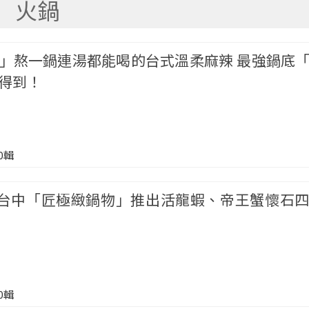
火鍋
」熬一鍋連湯都能喝的台式溫柔麻辣 最強鍋底
得到！
00輯
／台中「匠極緻鍋物」推出活龍蝦、帝王蟹懷石
00輯