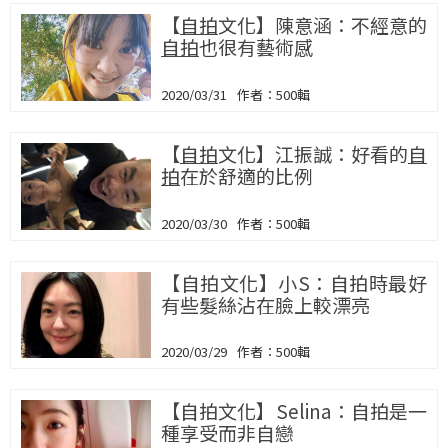
【
自拍
文化】陳意涵：不經意的
自拍
也很有藝術感
2020/03/31
500輯
【
自拍
文化】江振誠：好看的
自
拍
在於舒適的比例
2020/03/30
500輯
【自拍文化】小S：自拍時最好
有些髮絲沾在臉上較漂亮
2020/03/29
500輯
【自拍文化】Selina：自拍是一
種享受而非自戀