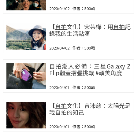
2020/04/02
500輯
【
自拍
文化】宋芸樺：用
自拍
記
錄我的生活點滴
2020/04/02
500輯
自拍
潮人必備：三星Galaxy Z
Flip翻蓋摺疊挑戰 #頑美角度
2020/04/01
500輯
【
自拍
文化】曾沛慈：太陽光是
我
自拍
的知己
2020/04/01
500輯