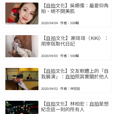
【
自拍
文化】吳姍儒：最愛仰角
拍、絕不開美肌
2020/04/04
500輯
【
自拍
文化】謝琦琦（KiKi）：
用穿搭取代日記
2020/04/03
500輯
【
自拍
文化】交友軟體上的「自
我展演」：
自拍
照其實關於他人
2020/04/02
林冠廷
【
自拍
文化】林柏宏：
自拍
是想
紀念這一刻的所有人