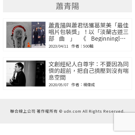
蕭青陽
蕭青陽
與蕭君恬獲葛萊美「最佳
唱片包裝獎」！以「淡蘭古道三
部曲」《Beginningless
Beginning》專輯得獎
2023/04/11
500輯
文創經紀人白尊宇：不要因為同
儕的超前，把自己擠壓到沒有喘
息空間
2020/05/07
楊偉成
聯合線上公司 著作權所有 © udn.com All Rights Reserved.