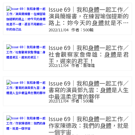
Issue 69｜我和
身體
一起工作／
演員簡嫚書，在練習瑜伽提斯的
路上：妳今天的
身體
就是不一
樣，甚至不用跟前一秒的自己比
2022/11/04
500輯
Issue 69｜我和
身體
一起工作／
社會觀察家詹偉雄：
身體
是君
王，遲來的君王！
2022/11/04
詹偉雄
Issue 69｜我和
身體
一起工作／
書寫的演員鄧九雲：
身體
是人生
中最溫柔忠實的夥伴
2022/11/04
500輯
Issue 69｜我和
身體
一起工作／
作家陳德政：我們的
身體
，就是
一個宇宙