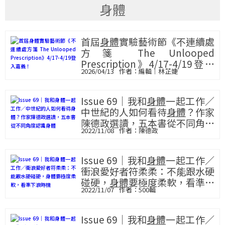
身體
首屆
身體
實驗藝術節《不連續處
方箋 The Unlooped
Prescription》4/17-4/19登入
2026/04/13
編輯｜林芷婕
嘉義！
Issue 69｜我和
身體
一起工作／
中世紀的人如何看待
身體
？作家
陳德政選讀，五本書從不同角度
2022/11/08
陳德政
認識
身體
Issue 69｜我和
身體
一起工作／
衝浪愛好者符柔柔：不能跟水硬
碰硬，
身體
要極度柔軟，看準下
2022/11/07
500輯
浪時機
Issue 69｜我和
身體
一起工作／