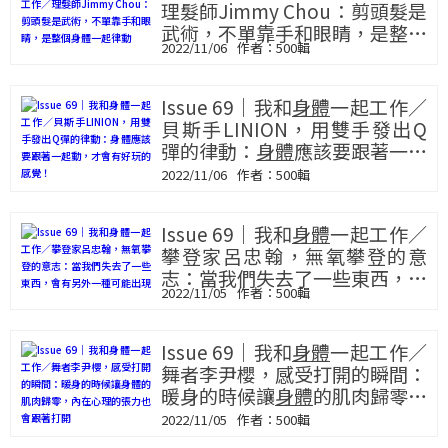
理髮師Jimmy Chou：剪頭髮是
武術，不單靠手和眼睛，是整個
2022/11/06
500輯
身體
一起律動
Issue 69｜我和
身體
一起工作／
貝斯手LINION，用雙手發出Q
彈的律動：
身體
應該要跟著一起
動，才會有好玩的感覺！
2022/11/06
500輯
Issue 69｜我和
身體
一起工作／
攀登家呂忠翰，無氧攀登的意
志：當我們失去了一些東西，會
2022/11/05
500輯
有另外一種可能出現
Issue 69｜我和
身體
一起工作／
舞者李尹櫻，感受打開的瞬間：
暖身的時候讓
身體
的肌肉歸零，
內在心理的張力也會跟著打開
2022/11/05
500輯