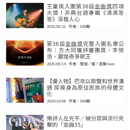
王彙筑入圍第36屆
金曲獎
四項
大獎！非典台語專輯《滴滴答
答》深植人心
2025/05/21
500輯
第36屆
金曲獎
完整入圍名單公
布：方大同獲評審團獎，李榮
浩、蕭煌奇爭歌王
2025/05/14
整理／噓！星聞 bian
【優人物】巴奈以歌聲和世界溝
通 探尋身為原住民族的母體文
化
2024/10/06
500輯
樂評人左光平／被分眾與流行夾
擊的「金曲35」