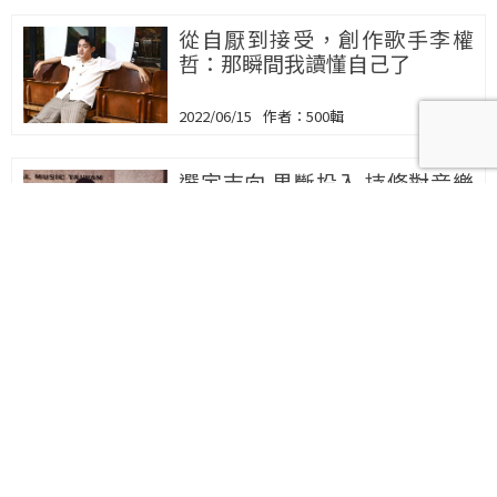
從自厭到接受，創作歌手李權
哲：那瞬間我讀懂自己了
2022/06/15
500輯
選定志向 果斷投入 持修對音樂
的熱情與理性
2022/05/18
500輯
金曲獎第33屆入圍名單：邱
晨、陳復明獲最佳貢獻，盧廣
仲、黃宣等爭歌王，魏如萱、蔡
健雅搶歌后
2022/05/18
500輯
阿爆 Aljenljeng：專注當下，在
有呼吸的時候積極地隨波逐流