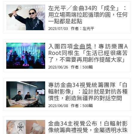
左光平／金曲34的「成全」：
用立場兩端拉起循環的圓，任何
一點都是起點
2023/07/03
左光平
入圍四項
金曲獎
！專訪樂團A
Root同根生「生活已經很痛苦
了，不需要再用創作提醒大家」
2023/06/26
500輯
專訪金曲34視覺統籌團隊「白
輻射影像」：設計就是對抗各種
慣性，創造無疆界的對話空間
2023/06/08
500輯
金曲34主視覺公布！白輻射影
像統籌典禮視覺，金屬透明水珠