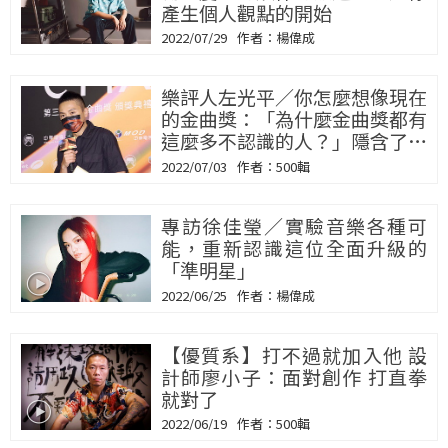
產生個人觀點的開始
2022/07/29
楊偉成
樂評人左光平／你怎麼想像現在
的金曲獎：「為什麼金曲獎都有
這麼多不認識的人？」隱含了音
樂選擇方式的推進
2022/07/03
500輯
專訪徐佳瑩／實驗音樂各種可
能，重新認識這位全面升級的
「準明星」
2022/06/25
楊偉成
【優質系】打不過就加入他 設
計師廖小子：面對創作 打直拳
就對了
2022/06/19
500輯