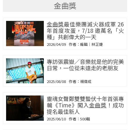
金曲獎
金曲獎
最佳樂團滅火器成軍 26
年首度攻蛋，7/18 邀萬名「火
種」共創偉大的一天
2026/04/09
編輯｜林芷婕
專訪張震嶽／音樂就是他的完美
日常，一位從未遠走的老朋友
2025/08/08
楊偉成
靈魂女聲鄭雙雙蟄伏十年首張專
輯《Time》闖入
金曲獎
！成功
提名最佳新人
2025/06/10
500輯