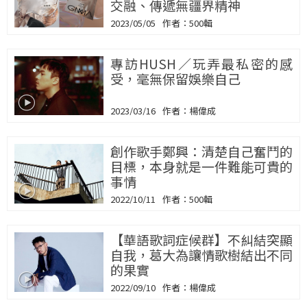
交融、傳遞無疆界精神
2023/05/05
500輯
專訪HUSH／玩弄最私密的感
受，毫無保留娛樂自己
2023/03/16
楊偉成
創作歌手鄭興：清楚自己奮鬥的
目標，本身就是一件難能可貴的
事情
2022/10/11
500輯
【華語歌詞症候群】不糾結突顯
自我，葛大為讓情歌樹結出不同
的果實
2022/09/10
楊偉成