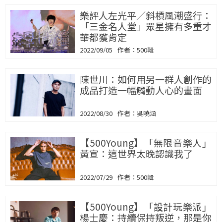
樂評人左光平／斜槓風潮盛行：
「三金名人堂」眾星擁有多重才
華都獲肯定
2022/09/05
500輯
陳世川：如何用另一群人創作的
成品打造一幅觸動人心的畫面
2022/08/30
吳曉涵
【500Young】「無限音樂人」
黃宣：這世界太晚認識我了
2022/07/29
500輯
【500Young】「設計玩樂派」
楊士慶：持續保持叛逆，那是你