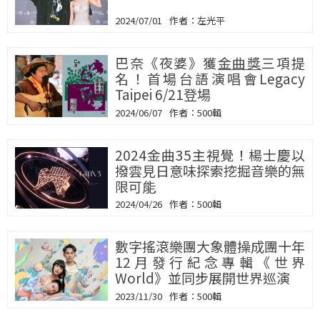
2024/07/01
左光平
巴奈《夜婆》獲
金曲獎
三項提
名！首場台語演唱會Legacy
Taipei 6/21登場
2024/06/07
500輯
2024金曲35主視覺！楊士慶以
撥雲見日意味探索挖掘音樂的無
限可能
2024/04/26
500輯
數字搖滾樂團大象體操成團十年
12月發行紀念專輯《世界
World》並同步展開世界巡演
2023/11/30
500輯